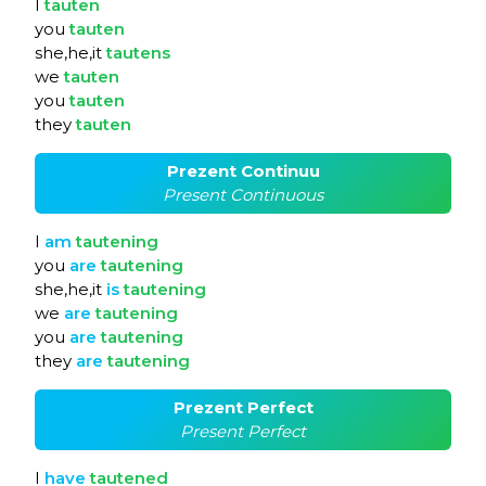
I
tauten
you
tauten
she,he,it
tautens
we
tauten
you
tauten
they
tauten
Prezent Continuu
Present Continuous
I
am
tautening
you
are
tautening
she,he,it
is
tautening
we
are
tautening
you
are
tautening
they
are
tautening
Prezent Perfect
Present Perfect
I
have
tautened