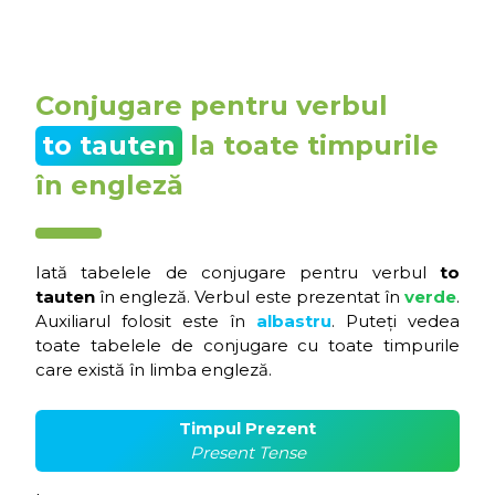
Conjugare pentru verbul
to tauten
la toate timpurile
în engleză
Iată tabelele de conjugare pentru verbul
to
tauten
în engleză. Verbul este prezentat în
verde
.
Auxiliarul folosit este în
albastru
. Puteți vedea
toate tabelele de conjugare cu toate timpurile
care există în limba engleză.
Timpul Prezent
Present Tense