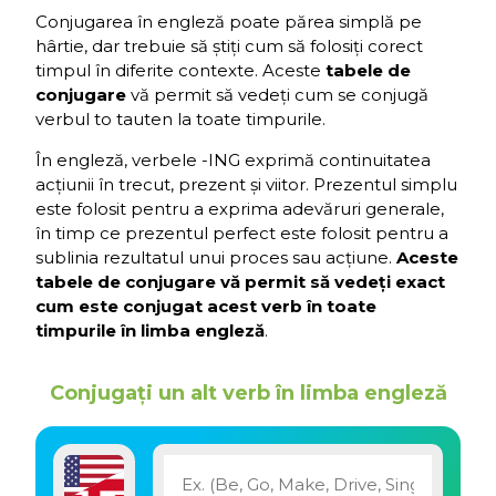
Conjugarea în engleză poate părea simplă pe
hârtie, dar trebuie să știți cum să folosiți corect
timpul în diferite contexte. Aceste
tabele de
conjugare
vă permit să vedeți cum se conjugă
verbul to tauten la toate timpurile.
În engleză, verbele -ING exprimă continuitatea
acțiunii în trecut, prezent și viitor. Prezentul simplu
este folosit pentru a exprima adevăruri generale,
în timp ce prezentul perfect este folosit pentru a
sublinia rezultatul unui proces sau acțiune.
Aceste
tabele de conjugare vă permit să vedeți exact
cum este conjugat acest verb în toate
timpurile în limba engleză
.
Conjugați un alt verb în limba engleză