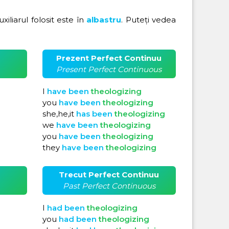
uxiliarul folosit este în
albastru
. Puteți vedea
Prezent Perfect Continuu
Present Perfect Continuous
I
have
been
theologizing
you
have
been
theologizing
she,he,it
has
been
theologizing
we
have
been
theologizing
you
have
been
theologizing
they
have
been
theologizing
Trecut Perfect Continuu
Past Perfect Continuous
I
had
been
theologizing
you
had
been
theologizing