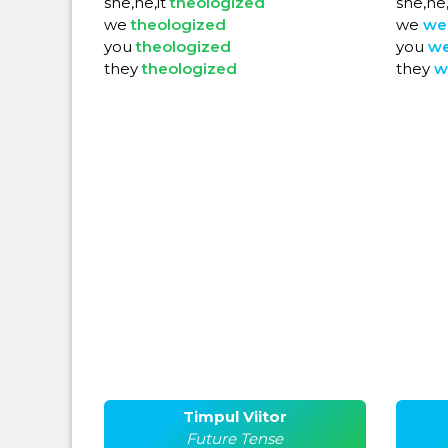
she,he,it
theologized
she,he,
we
theologized
we
we
you
theologized
you
w
they
theologized
they
w
Timpul Viitor
Future Tense