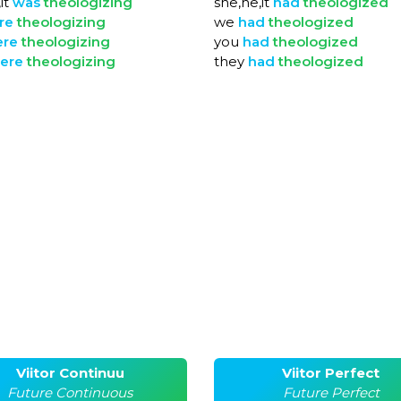
it
was
theologizing
she,he,it
had
theologized
re
theologizing
we
had
theologized
ere
theologizing
you
had
theologized
ere
theologizing
they
had
theologized
Viitor Continuu
Viitor Perfect
Future Continuous
Future Perfect