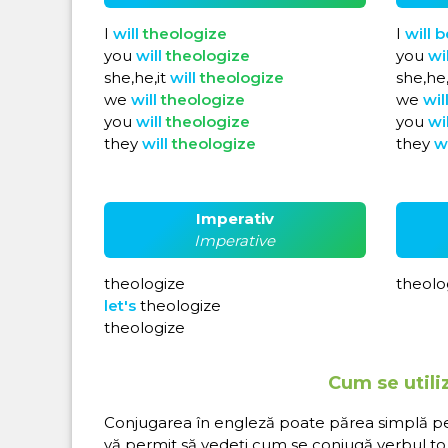
I
will
theologize
I
will
b
you
will
theologize
you
wi
she,he,it
will
theologize
she,he,
we
will
theologize
we
wil
you
will
theologize
you
wi
they
will
theologize
they
w
Imperativ
Imperative
theologize
theolo
let's
theologize
theologize
Cum se utili
Conjugarea în engleză poate părea simplă pe hâ
vă permit să vedeți cum se conjugă verbul to 