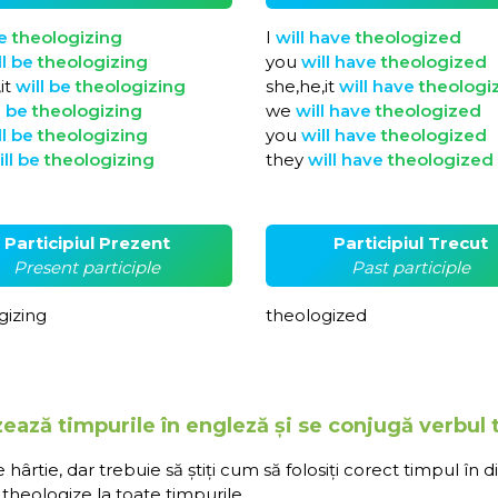
e
theologizing
I
will
have
theologized
ll
be
theologizing
you
will
have
theologized
it
will
be
theologizing
she,he,it
will
have
theologi
l
be
theologizing
we
will
have
theologized
ll
be
theologizing
you
will
have
theologized
ill
be
theologizing
they
will
have
theologized
Participiul Prezent
Participiul Trecut
Present participle
Past participle
gizing
theologized
zează timpurile în engleză și se conjugă verbul 
rtie, dar trebuie să știți cum să folosiți corect timpul în d
theologize la toate timpurile.