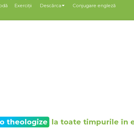
odă
Exerciții
Descărca
Conjugare engleză
to theologize
la toate timpurile în 