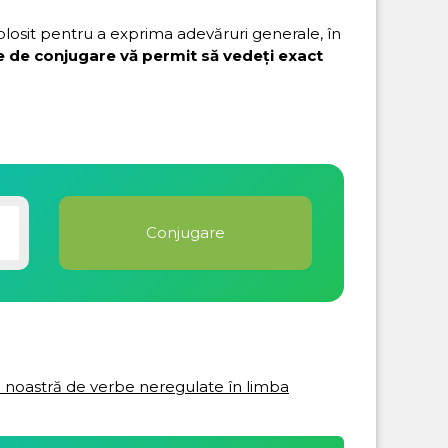
folosit pentru a exprima adevăruri generale, în
e de conjugare vă permit să vedeți exact
ta noastră de verbe neregulate în limba