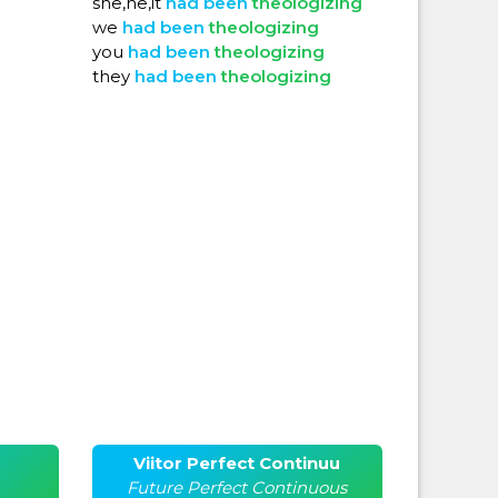
she,he,it
had
been
theologizing
we
had
been
theologizing
you
had
been
theologizing
they
had
been
theologizing
Viitor Perfect Continuu
Future Perfect Continuous