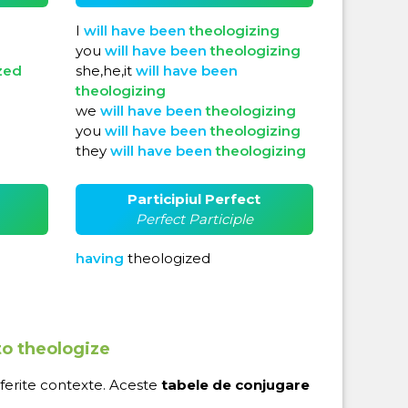
I
will
have
been
theologizing
you
will
have
been
theologizing
zed
she,he,it
will
have
been
theologizing
we
will
have
been
theologizing
you
will
have
been
theologizing
they
will
have
been
theologizing
Participiul Perfect
Perfect Participle
having
theologized
to theologize
iferite contexte. Aceste
tabele de conjugare