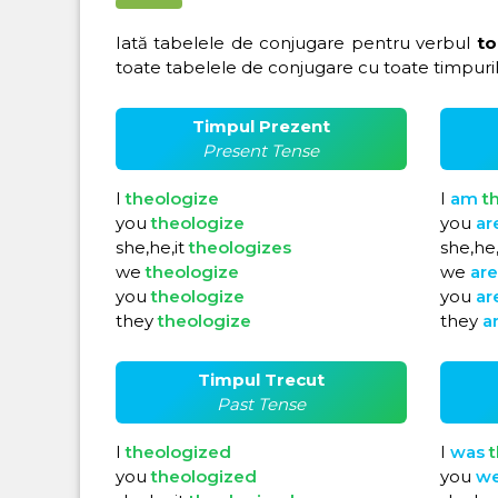
Iată tabelele de conjugare pentru verbul
to
toate tabelele de conjugare cu toate timpuril
Timpul Prezent
Present Tense
I
theologize
I
am
t
you
theologize
you
ar
she,he,it
theologizes
she,he,
we
theologize
we
ar
you
theologize
you
ar
they
theologize
they
a
Timpul Trecut
Past Tense
I
theologized
I
was
t
you
theologized
you
w