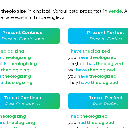
 theologize
în engleză. Verbul este prezentat în
verde
. A
e care există în limba engleză.
Prezent Continuu
Prezent Perfect
Present Continuous
Present Perfect
heologizing
I
have
theologized
e
theologizing
you
have
theologized
it
is
theologizing
she,he,it
has
theologized
e
theologizing
we
have
theologized
e
theologizing
you
have
theologized
re
theologizing
they
have
theologized
Trecut Continuu
Trecut Perfect
Past Continuous
Past Perfect
heologizing
I
had
theologized
ere
theologizing
you
had
theologized