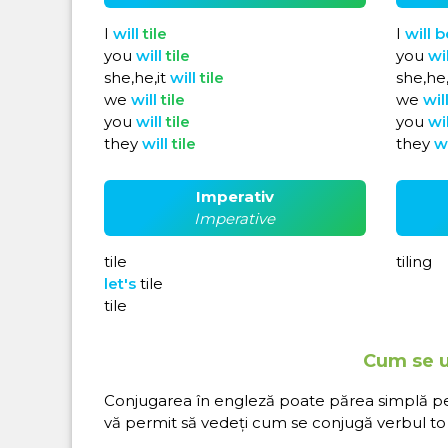
I
will
tile
I
will
b
you
will
tile
you
wi
she,he,it
will
tile
she,he,
we
will
tile
we
wil
you
will
tile
you
wi
they
will
tile
they
w
Imperativ
Imperative
tile
tiling
let's
tile
tile
Cum se ut
Conjugarea în engleză poate părea simplă pe hâ
vă permit să vedeți cum se conjugă verbul to t