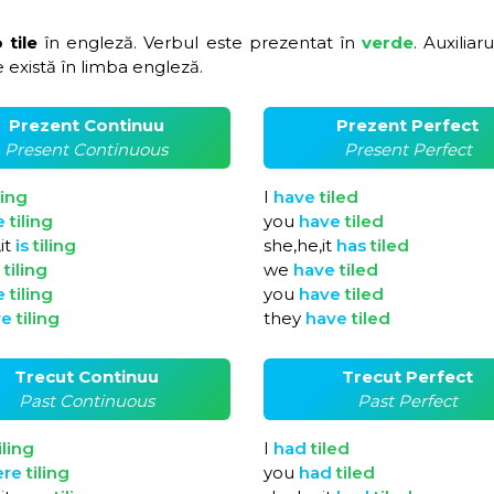
 tile
în engleză. Verbul este prezentat în
verde
. Auxiliar
 există în limba engleză.
Prezent Continuu
Prezent Perfect
Present Continuous
Present Perfect
ling
I
have
tiled
e
tiling
you
have
tiled
it
is
tiling
she,he,it
has
tiled
e
tiling
we
have
tiled
e
tiling
you
have
tiled
re
tiling
they
have
tiled
Trecut Continuu
Trecut Perfect
Past Continuous
Past Perfect
iling
I
had
tiled
ere
tiling
you
had
tiled