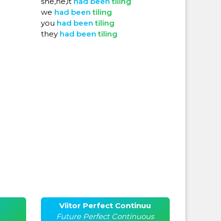
she,he,it
had
been
tiling
we
had
been
tiling
you
had
been
tiling
they
had
been
tiling
Viitor Perfect Continuu
Future Perfect Continuous