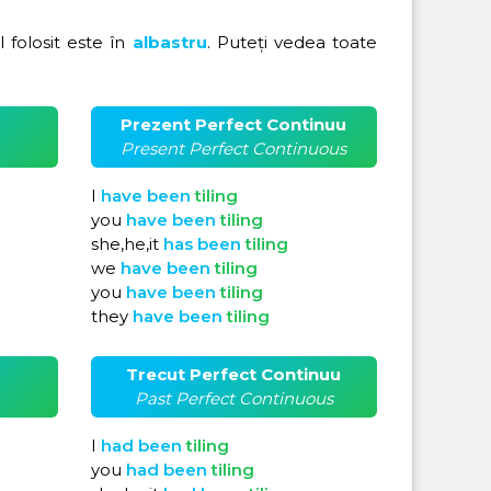
ul folosit este în
albastru
. Puteți vedea toate
Prezent Perfect Continuu
Present Perfect Continuous
I
have
been
tiling
you
have
been
tiling
she,he,it
has
been
tiling
we
have
been
tiling
you
have
been
tiling
they
have
been
tiling
Trecut Perfect Continuu
Past Perfect Continuous
I
had
been
tiling
you
had
been
tiling