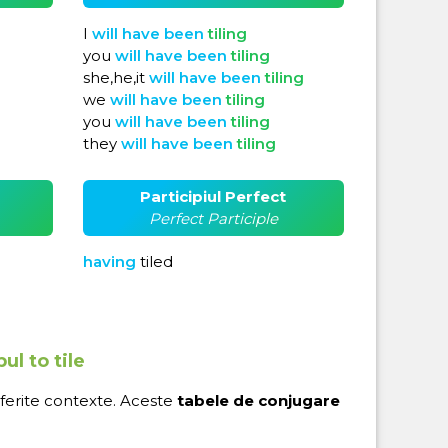
I
will
have
been
tiling
you
will
have
been
tiling
she,he,it
will
have
been
tiling
we
will
have
been
tiling
you
will
have
been
tiling
they
will
have
been
tiling
Participiul Perfect
Perfect Participle
having
tiled
ul to tile
iferite contexte. Aceste
tabele de conjugare