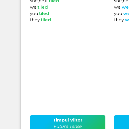
she,he,it
tiled
she,he,
we
tiled
we
we
you
tiled
you
w
they
tiled
they
w
Timpul Viitor
Future Tense