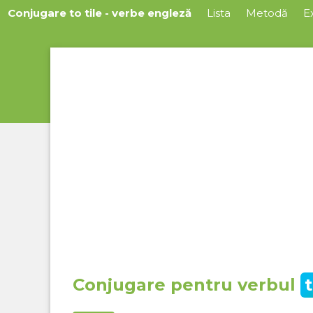
Conjugare to tile - verbe engleză
Lista
Metodă
Ex
Conjugare pentru verbul
t