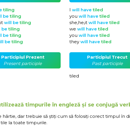
e
tiling
I
will
have
tiled
ll
be
tiling
you
will
have
tiled
it
will
be
tiling
she,he,it
will
have
tiled
l
be
tiling
we
will
have
tiled
ll
be
tiling
you
will
have
tiled
ill
be
tiling
they
will
have
tiled
Participiul Prezent
Participiul Trecut
Present participle
Past participle
tiled
ilizează timpurile în engleză și se conjugă verb
rtie, dar trebuie să știți cum să folosiți corect timpul în d
ile la toate timpurile.