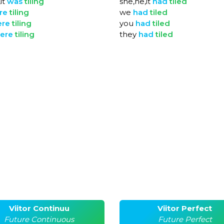
it
was
tiling
she,he,it
had
tiled
re
tiling
we
had
tiled
ere
tiling
you
had
tiled
ere
tiling
they
had
tiled
Viitor Continuu
Viitor Perfect
Future Continuous
Future Perfect