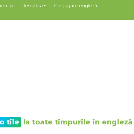
erciții
Descărca
Conjugare engleză
o tile
la toate timpurile în engleză