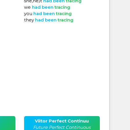
she,he,it
had
been
tracing
we
had
been
tracing
you
had
been
tracing
they
had
been
tracing
Viitor Perfect Continuu
Future Perfect Continuous