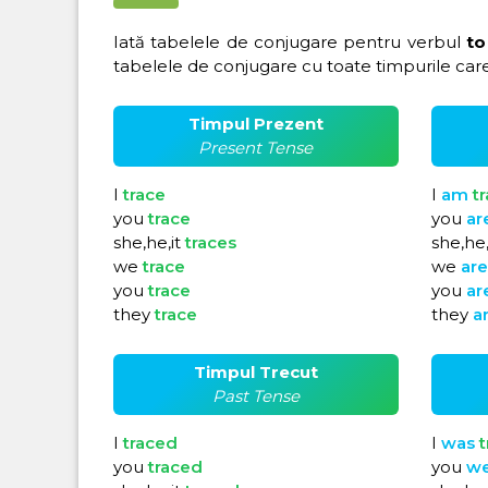
Iată tabelele de conjugare pentru verbul
to
tabelele de conjugare cu toate timpurile care
Timpul Prezent
Present Tense
I
trace
I
am
t
you
trace
you
ar
she,he,it
traces
she,he,
we
trace
we
ar
you
trace
you
ar
they
trace
they
a
Timpul Trecut
Past Tense
I
traced
I
was
t
you
traced
you
w