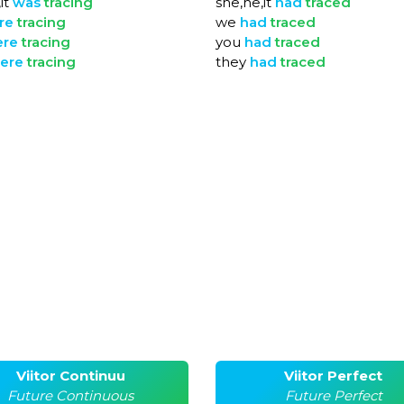
it
was
tracing
she,he,it
had
traced
re
tracing
we
had
traced
ere
tracing
you
had
traced
ere
tracing
they
had
traced
Viitor Continuu
Viitor Perfect
Future Continuous
Future Perfect