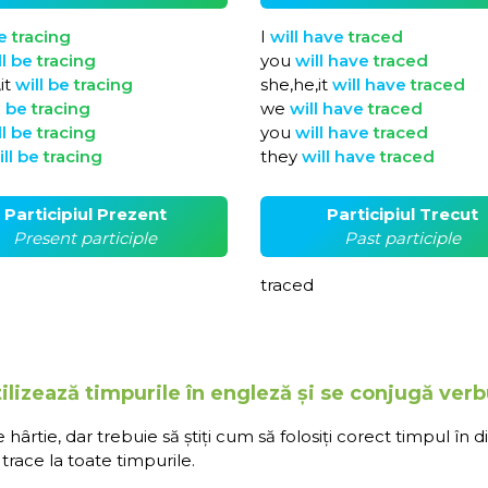
e
tracing
I
will
have
traced
ll
be
tracing
you
will
have
traced
it
will
be
tracing
she,he,it
will
have
traced
l
be
tracing
we
will
have
traced
ll
be
tracing
you
will
have
traced
ill
be
tracing
they
will
have
traced
Participiul Prezent
Participiul Trecut
Present participle
Past participle
traced
lizează timpurile în engleză și se conjugă verb
rtie, dar trebuie să știți cum să folosiți corect timpul în d
race la toate timpurile.