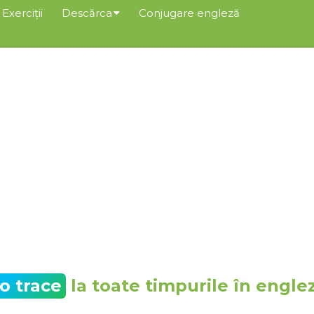
Exerciții
Descărca
Conjugare engleză
to trace
la toate timpurile în engle