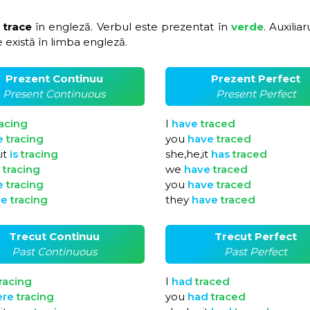
 trace
în engleză. Verbul este prezentat în
verde
. Auxilia
 există în limba engleză.
Prezent Continuu
Prezent Perfect
Present Continuous
Present Perfect
racing
I
have
traced
e
tracing
you
have
traced
it
is
tracing
she,he,it
has
traced
e
tracing
we
have
traced
e
tracing
you
have
traced
re
tracing
they
have
traced
Trecut Continuu
Trecut Perfect
Past Continuous
Past Perfect
racing
I
had
traced
ere
tracing
you
had
traced