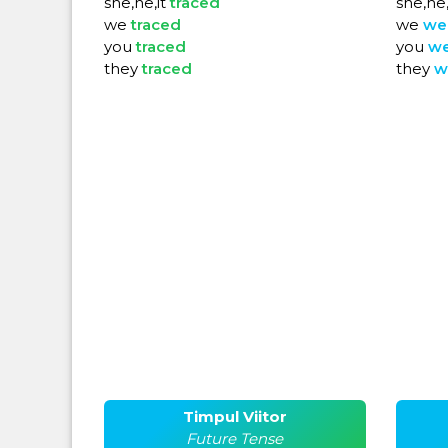
she,he,it
traced
she,he,
we
traced
we
we
you
traced
you
w
they
traced
they
w
Timpul Viitor
Future Tense