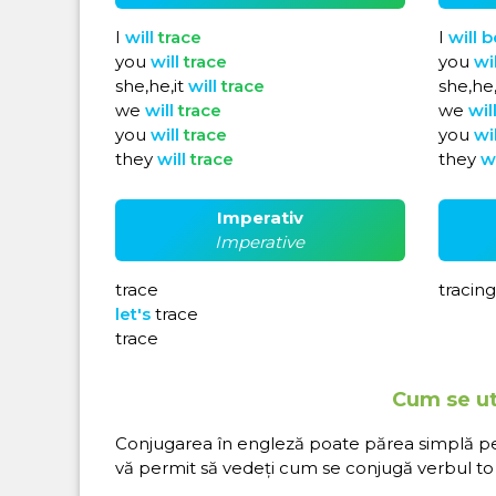
I
will
trace
I
will
b
you
will
trace
you
wi
she,he,it
will
trace
she,he,
we
will
trace
we
wil
you
will
trace
you
wi
they
will
trace
they
w
Imperativ
Imperative
trace
tracing
let's
trace
trace
Cum se uti
Conjugarea în engleză poate părea simplă pe hâ
vă permit să vedeți cum se conjugă verbul to t