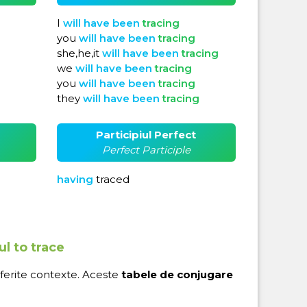
I
will
have
been
tracing
you
will
have
been
tracing
she,he,it
will
have
been
tracing
we
will
have
been
tracing
you
will
have
been
tracing
they
will
have
been
tracing
Participiul Perfect
Perfect Participle
having
traced
ul to trace
iferite contexte. Aceste
tabele de conjugare