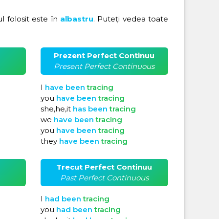
rul folosit este în
albastru
. Puteți vedea toate
Prezent Perfect Continuu
Present Perfect Continuous
I
have
been
tracing
you
have
been
tracing
she,he,it
has
been
tracing
we
have
been
tracing
you
have
been
tracing
they
have
been
tracing
Trecut Perfect Continuu
Past Perfect Continuous
I
had
been
tracing
you
had
been
tracing