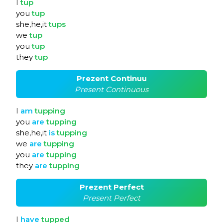
I
tup
you
tup
she,he,it
tups
we
tup
you
tup
they
tup
Prezent Continuu
Present Continuous
I
am
tupping
you
are
tupping
she,he,it
is
tupping
we
are
tupping
you
are
tupping
they
are
tupping
Prezent Perfect
Present Perfect
I
have
tupped