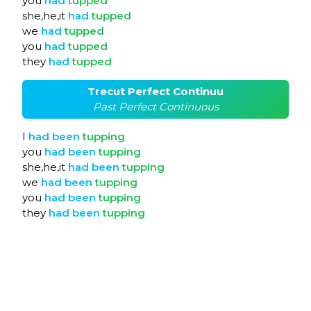
you
had
tupped
she,he,it
had
tupped
we
had
tupped
you
had
tupped
they
had
tupped
Trecut Perfect Continuu
Past Perfect Continuous
I
had
been
tupping
you
had
been
tupping
she,he,it
had
been
tupping
we
had
been
tupping
you
had
been
tupping
they
had
been
tupping