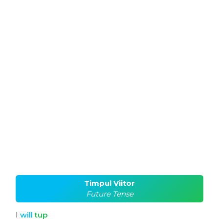
Timpul Viitor
Future Tense
I
will
tup