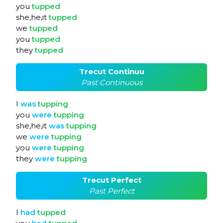
you
tupped
she,he,it
tupped
we
tupped
you
tupped
they
tupped
Trecut Continuu
Past Continuous
I
was
tupping
you
were
tupping
she,he,it
was
tupping
we
were
tupping
you
were
tupping
they
were
tupping
Trecut Perfect
Past Perfect
I
had
tupped