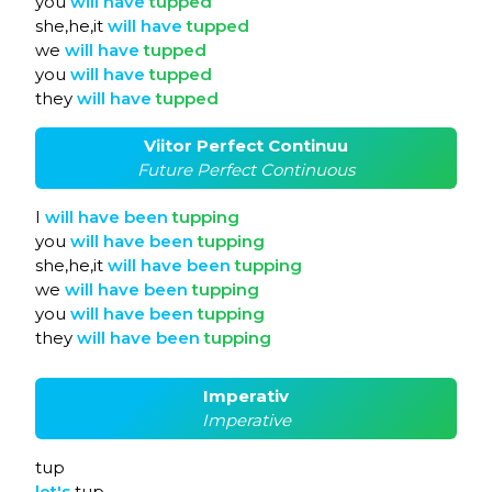
you
will
have
tupped
she,he,it
will
have
tupped
we
will
have
tupped
you
will
have
tupped
they
will
have
tupped
Viitor Perfect Continuu
Future Perfect Continuous
I
will
have
been
tupping
you
will
have
been
tupping
she,he,it
will
have
been
tupping
we
will
have
been
tupping
you
will
have
been
tupping
they
will
have
been
tupping
Imperativ
Imperative
tup
let's
tup