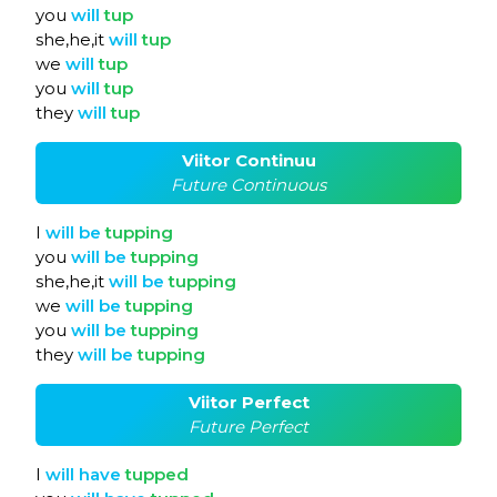
you
will
tup
she,he,it
will
tup
we
will
tup
you
will
tup
they
will
tup
Viitor Continuu
Future Continuous
I
will
be
tupping
you
will
be
tupping
she,he,it
will
be
tupping
we
will
be
tupping
you
will
be
tupping
they
will
be
tupping
Viitor Perfect
Future Perfect
I
will
have
tupped