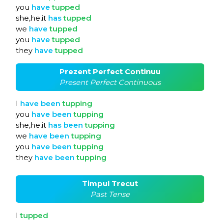
you
have
tupped
she,he,it
has
tupped
we
have
tupped
you
have
tupped
they
have
tupped
Prezent Perfect Continuu
Present Perfect Continuous
I
have
been
tupping
you
have
been
tupping
she,he,it
has
been
tupping
we
have
been
tupping
you
have
been
tupping
they
have
been
tupping
Timpul Trecut
Past Tense
I
tupped