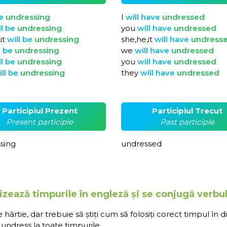
e
undressing
I
will
have
undressed
ll
be
undressing
you
will
have
undressed
it
will
be
undressing
she,he,it
will
have
undress
l
be
undressing
we
will
have
undressed
ll
be
undressing
you
will
have
undressed
ill
be
undressing
they
will
have
undressed
Participiul Prezent
Participiul Trecut
Present participle
Past participle
sing
undressed
izează timpurile în engleză și se conjugă verbu
rtie, dar trebuie să știți cum să folosiți corect timpul în d
undress la toate timpurile.