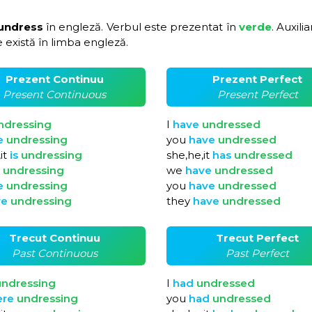
 undress
în engleză. Verbul este prezentat în
verde
. Auxili
 există în limba engleză.
Prezent Continuu
Prezent Perfect
Present Continuous
Present Perfect
ndressing
I
have
undressed
e
undressing
you
have
undressed
it
is
undressing
she,he,it
has
undressed
e
undressing
we
have
undressed
e
undressing
you
have
undressed
re
undressing
they
have
undressed
Trecut Continuu
Trecut Perfect
Past Continuous
Past Perfect
undressing
I
had
undressed
ere
undressing
you
had
undressed