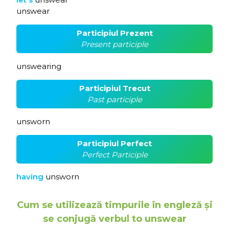
unswear
Participiul Prezent
Present participle
unswearing
Participiul Trecut
Past participle
unsworn
Participiul Perfect
Perfect Participle
having
unsworn
Cum se utilizează timpurile în engleză și
se conjugă verbul to unswear