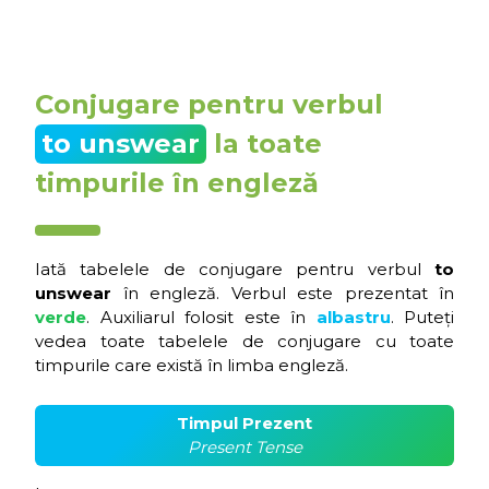
Conjugare pentru verbul
to unswear
la toate
timpurile în engleză
Iată tabelele de conjugare pentru verbul
to
unswear
în engleză. Verbul este prezentat în
verde
. Auxiliarul folosit este în
albastru
. Puteți
vedea toate tabelele de conjugare cu toate
timpurile care există în limba engleză.
Timpul Prezent
Present Tense