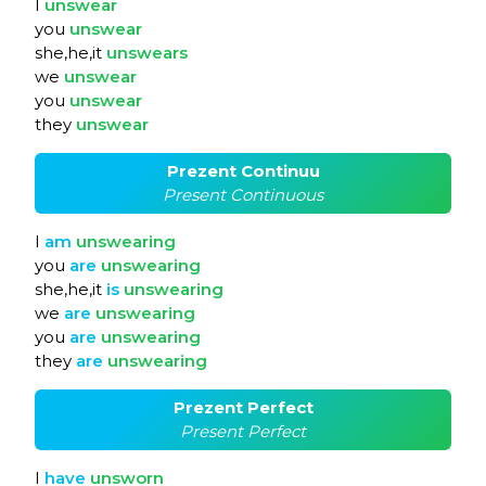
I
unswear
you
unswear
she,he,it
unswears
we
unswear
you
unswear
they
unswear
Prezent Continuu
Present Continuous
I
am
unswearing
you
are
unswearing
she,he,it
is
unswearing
we
are
unswearing
you
are
unswearing
they
are
unswearing
Prezent Perfect
Present Perfect
I
have
unsworn