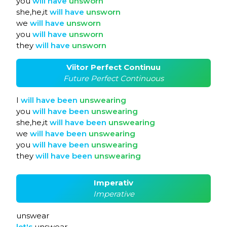
you
will
have
unsworn
she,he,it
will
have
unsworn
we
will
have
unsworn
you
will
have
unsworn
they
will
have
unsworn
Viitor Perfect Continuu
Future Perfect Continuous
I
will
have
been
unswearing
you
will
have
been
unswearing
she,he,it
will
have
been
unswearing
we
will
have
been
unswearing
you
will
have
been
unswearing
they
will
have
been
unswearing
Imperativ
Imperative
unswear
let's
unswear