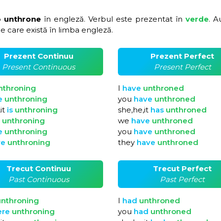
o unthrone
în engleză. Verbul este prezentat în
verde
. A
e care există în limba engleză.
Prezent Continuu
Prezent Perfect
Present Continuous
Present Perfect
nthroning
I
have
unthroned
e
unthroning
you
have
unthroned
it
is
unthroning
she,he,it
has
unthroned
e
unthroning
we
have
unthroned
e
unthroning
you
have
unthroned
re
unthroning
they
have
unthroned
Trecut Continuu
Trecut Perfect
Past Continuous
Past Perfect
unthroning
I
had
unthroned
ere
unthroning
you
had
unthroned