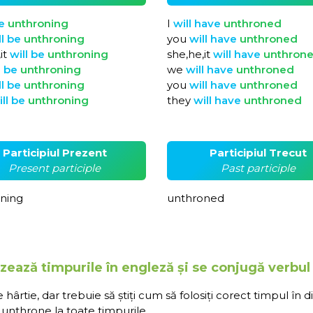
e
unthroning
I
will
have
unthroned
ll
be
unthroning
you
will
have
unthroned
it
will
be
unthroning
she,he,it
will
have
unthron
l
be
unthroning
we
will
have
unthroned
ll
be
unthroning
you
will
have
unthroned
ill
be
unthroning
they
will
have
unthroned
Participiul Prezent
Participiul Trecut
Present participle
Past participle
ning
unthroned
izează timpurile în engleză și se conjugă verbul
rtie, dar trebuie să știți cum să folosiți corect timpul în d
unthrone la toate timpurile.