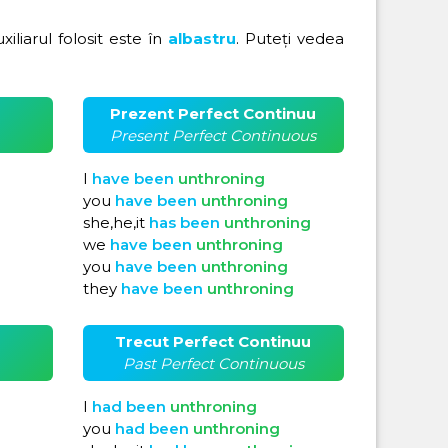
uxiliarul folosit este în
albastru
. Puteți vedea
Prezent Perfect Continuu
Present Perfect Continuous
I
have
been
unthroning
you
have
been
unthroning
she,he,it
has
been
unthroning
we
have
been
unthroning
you
have
been
unthroning
they
have
been
unthroning
Trecut Perfect Continuu
Past Perfect Continuous
I
had
been
unthroning
you
had
been
unthroning