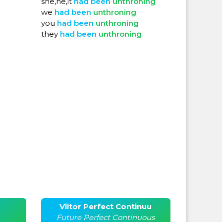
she,he,it
had
been
unthroning
we
had
been
unthroning
you
had
been
unthroning
they
had
been
unthroning
Viitor Perfect Continuu
Future Perfect Continuous