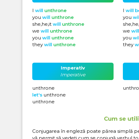
I
will
unthrone
I
will
b
you
will
unthrone
you
wi
she,he,it
will
unthrone
she,he,
we
will
unthrone
we
wil
you
will
unthrone
you
wi
they
will
unthrone
they
w
Imperativ
Imperative
unthrone
unthro
let's
unthrone
unthrone
Cum se util
Conjugarea în engleză poate părea simplă pe hâ
vă permit să vedeți cum se conjugă verbul to 