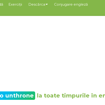
dă
Exerciții
Descărca
Conjugare engleză
to unthrone
la toate timpurile în e