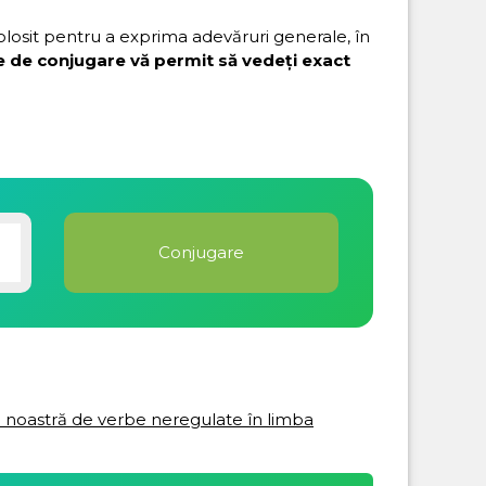
folosit pentru a exprima adevăruri generale, în
e de conjugare vă permit să vedeți exact
ta noastră de verbe neregulate în limba