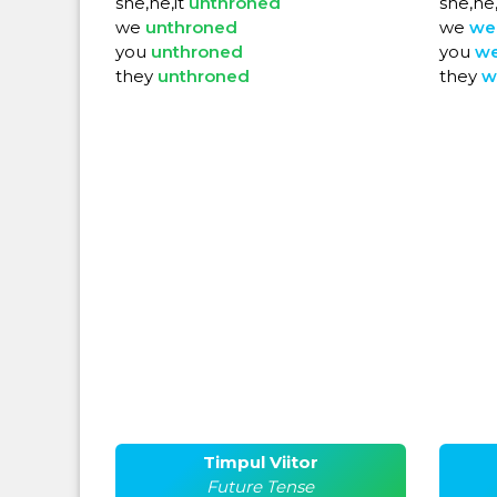
she,he,it
unthroned
she,he,
we
unthroned
we
we
you
unthroned
you
w
they
unthroned
they
w
Timpul Viitor
Future Tense