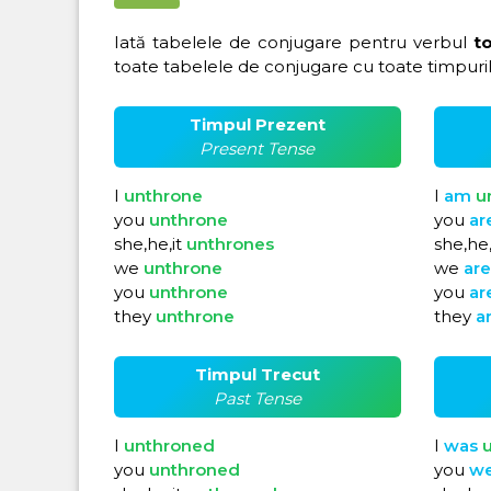
Iată tabelele de conjugare pentru verbul
t
toate tabelele de conjugare cu toate timpuril
Timpul Prezent
Present Tense
I
unthrone
I
am
u
you
unthrone
you
ar
she,he,it
unthrones
she,he,
we
unthrone
we
ar
you
unthrone
you
ar
they
unthrone
they
a
Timpul Trecut
Past Tense
I
unthroned
I
was
you
unthroned
you
w