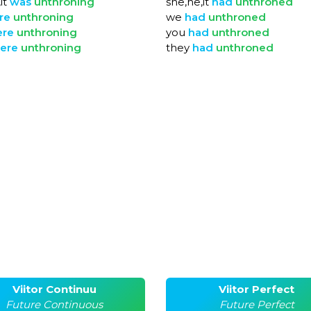
it
was
unthroning
she,he,it
had
unthroned
re
unthroning
we
had
unthroned
ere
unthroning
you
had
unthroned
ere
unthroning
they
had
unthroned
Viitor Continuu
Viitor Perfect
Future Continuous
Future Perfect