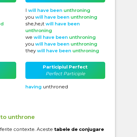
I
will
have
been
unthroning
you
will
have
been
unthroning
ed
she,he,it
will
have
been
unthroning
we
will
have
been
unthroning
you
will
have
been
unthroning
they
will
have
been
unthroning
Participiul Perfect
Perfect Participle
having
unthroned
 to unthrone
iferite contexte. Aceste
tabele de conjugare