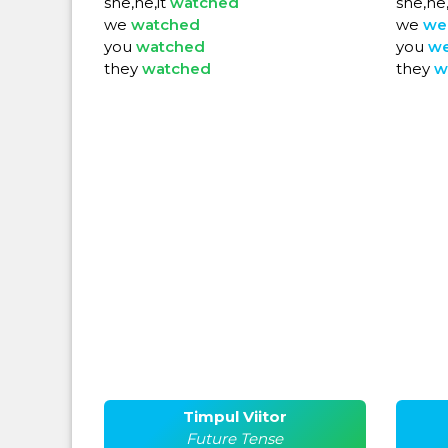
she,he,it
watched
she,he,
we
watched
we
we
you
watched
you
w
they
watched
they
w
Timpul Viitor
Future Tense