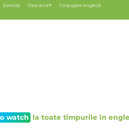
Exerciții
Descărca
Conjugare engleză
to watch
la toate timpurile în engl