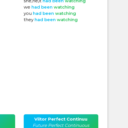
she,he,it
had
been
watching
we
had
been
watching
you
had
been
watching
they
had
been
watching
Viitor Perfect Continuu
Future Perfect Continuous