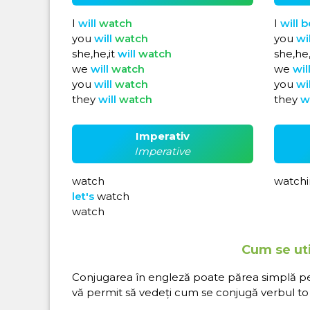
I
will
watch
I
will
b
you
will
watch
you
wi
she,he,it
will
watch
she,he,
we
will
watch
we
wil
you
will
watch
you
wi
they
will
watch
they
w
Imperativ
Imperative
watch
watchi
let's
watch
watch
Cum se uti
Conjugarea în engleză poate părea simplă pe hâ
vă permit să vedeți cum se conjugă verbul to 