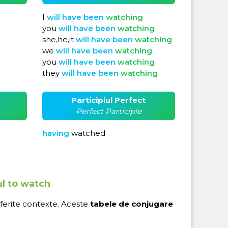
I
will
have
been
watching
you
will
have
been
watching
she,he,it
will
have
been
watching
we
will
have
been
watching
you
will
have
been
watching
they
will
have
been
watching
Participiul Perfect
Perfect Participle
having
watched
ul to watch
iferite contexte. Aceste
tabele de conjugare