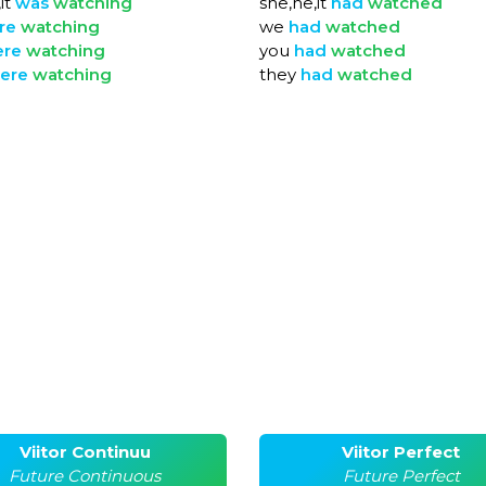
it
was
watching
she,he,it
had
watched
re
watching
we
had
watched
ere
watching
you
had
watched
ere
watching
they
had
watched
Viitor Continuu
Viitor Perfect
Future Continuous
Future Perfect