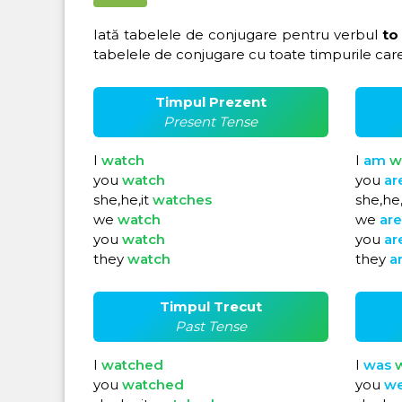
Iată tabelele de conjugare pentru verbul
to
tabelele de conjugare cu toate timpurile care
Timpul Prezent
Present Tense
I
watch
I
am
w
you
watch
you
ar
she,he,it
watches
she,he,
we
watch
we
ar
you
watch
you
ar
they
watch
they
a
Timpul Trecut
Past Tense
I
watched
I
was
you
watched
you
w