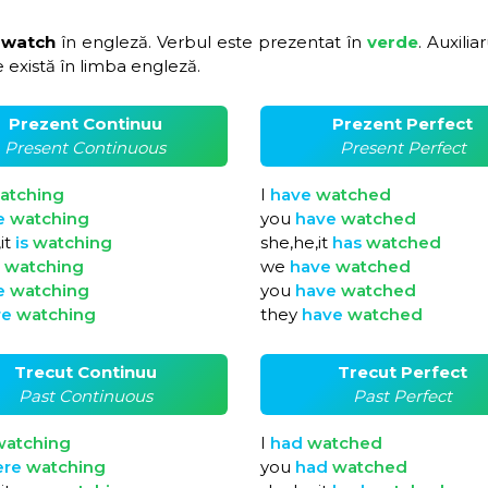
 watch
în engleză. Verbul este prezentat în
verde
. Auxilia
 există în limba engleză.
Prezent Continuu
Prezent Perfect
Present Continuous
Present Perfect
atching
I
have
watched
e
watching
you
have
watched
it
is
watching
she,he,it
has
watched
e
watching
we
have
watched
e
watching
you
have
watched
re
watching
they
have
watched
Trecut Continuu
Trecut Perfect
Past Continuous
Past Perfect
watching
I
had
watched
ere
watching
you
had
watched