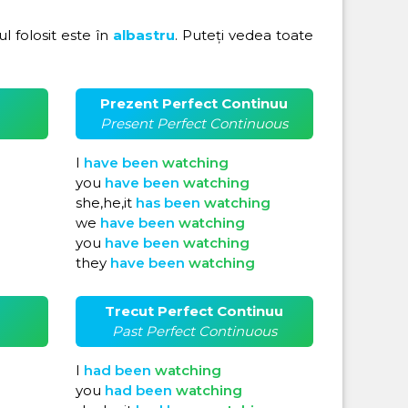
rul folosit este în
albastru
. Puteți vedea toate
Prezent Perfect Continuu
Present Perfect Continuous
I
have
been
watching
you
have
been
watching
she,he,it
has
been
watching
we
have
been
watching
you
have
been
watching
they
have
been
watching
Trecut Perfect Continuu
Past Perfect Continuous
I
had
been
watching
you
had
been
watching