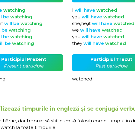
e
watching
I
will
have
watched
ll
be
watching
you
will
have
watched
it
will
be
watching
she,he,it
will
have
watched
l
be
watching
we
will
have
watched
ll
be
watching
you
will
have
watched
ill
be
watching
they
will
have
watched
Participiul Prezent
Participiul Trecut
Present participle
Past participle
ng
watched
lizează timpurile în engleză și se conjugă verb
rtie, dar trebuie să știți cum să folosiți corect timpul în d
watch la toate timpurile.