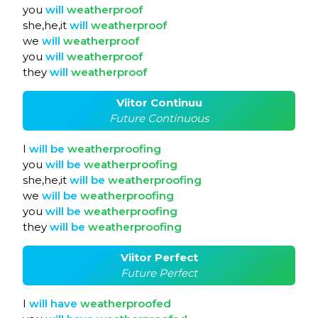
you
will
weatherproof
she,he,it
will
weatherproof
we
will
weatherproof
you
will
weatherproof
they
will
weatherproof
Viitor Continuu
Future Continuous
I
will
be
weatherproofing
you
will
be
weatherproofing
she,he,it
will
be
weatherproofing
we
will
be
weatherproofing
you
will
be
weatherproofing
they
will
be
weatherproofing
Viitor Perfect
Future Perfect
I
will
have
weatherproofed