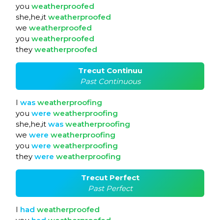
you
weatherproofed
she,he,it
weatherproofed
we
weatherproofed
you
weatherproofed
they
weatherproofed
Trecut Continuu
Past Continuous
I
was
weatherproofing
you
were
weatherproofing
she,he,it
was
weatherproofing
we
were
weatherproofing
you
were
weatherproofing
they
were
weatherproofing
Trecut Perfect
Past Perfect
I
had
weatherproofed