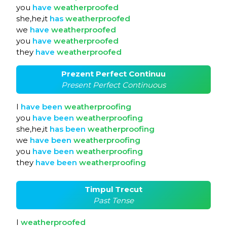
you
have
weatherproofed
she,he,it
has
weatherproofed
we
have
weatherproofed
you
have
weatherproofed
they
have
weatherproofed
Prezent Perfect Continuu
Present Perfect Continuous
I
have
been
weatherproofing
you
have
been
weatherproofing
she,he,it
has
been
weatherproofing
we
have
been
weatherproofing
you
have
been
weatherproofing
they
have
been
weatherproofing
Timpul Trecut
Past Tense
I
weatherproofed