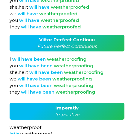
you
will
have
weatherproofed
she,he,it
will
have
weatherproofed
we
will
have
weatherproofed
you
will
have
weatherproofed
they
will
have
weatherproofed
Viitor Perfect Continuu
Future Perfect Continuous
I
will
have
been
weatherproofing
you
will
have
been
weatherproofing
she,he,it
will
have
been
weatherproofing
we
will
have
been
weatherproofing
you
will
have
been
weatherproofing
they
will
have
been
weatherproofing
Imperativ
Imperative
weatherproof
let's
weatherproof