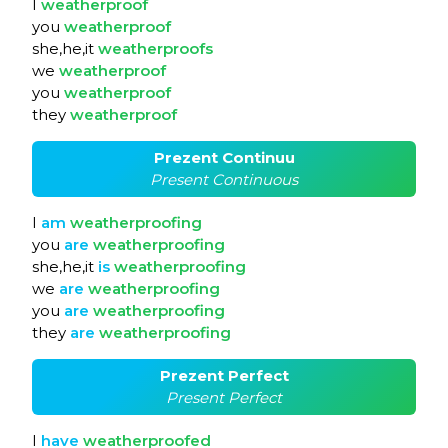
I
weatherproof
you
weatherproof
she,he,it
weatherproofs
we
weatherproof
you
weatherproof
they
weatherproof
Prezent Continuu
Present Continuous
I
am
weatherproofing
you
are
weatherproofing
she,he,it
is
weatherproofing
we
are
weatherproofing
you
are
weatherproofing
they
are
weatherproofing
Prezent Perfect
Present Perfect
I
have
weatherproofed