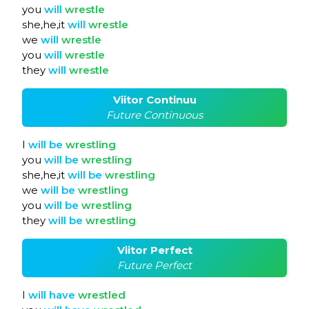
you
will
wrestle
she,he,it
will
wrestle
we
will
wrestle
you
will
wrestle
they
will
wrestle
Viitor Continuu
Future Continuous
I
will
be
wrestling
you
will
be
wrestling
she,he,it
will
be
wrestling
we
will
be
wrestling
you
will
be
wrestling
they
will
be
wrestling
Viitor Perfect
Future Perfect
I
will
have
wrestled