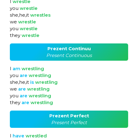
I
wrestle
you
wrestle
she,he,it
wrestles
we
wrestle
you
wrestle
they
wrestle
Prezent Continuu
Present Continuous
I
am
wrestling
you
are
wrestling
she,he,it
is
wrestling
we
are
wrestling
you
are
wrestling
they
are
wrestling
Prezent Perfect
Present Perfect
I
have
wrestled