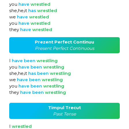
you
have
wrestled
she,he,it
has
wrestled
we
have
wrestled
you
have
wrestled
they
have
wrestled
Prezent Perfect Continuu
Present Perfect Continuous
I
have
been
wrestling
you
have
been
wrestling
she,he,it
has
been
wrestling
we
have
been
wrestling
you
have
been
wrestling
they
have
been
wrestling
Timpul Trecut
Past Tense
I
wrestled