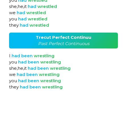
you
had
wrestled
she,he,it
had
wrestled
we
had
wrestled
you
had
wrestled
they
had
wrestled
Trecut Perfect Continuu
Past Perfect Continuous
I
had
been
wrestling
you
had
been
wrestling
she,he,it
had
been
wrestling
we
had
been
wrestling
you
had
been
wrestling
they
had
been
wrestling