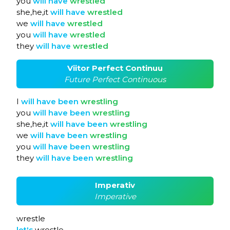
you
will
have
wrestled
she,he,it
will
have
wrestled
we
will
have
wrestled
you
will
have
wrestled
they
will
have
wrestled
Viitor Perfect Continuu
Future Perfect Continuous
I
will
have
been
wrestling
you
will
have
been
wrestling
she,he,it
will
have
been
wrestling
we
will
have
been
wrestling
you
will
have
been
wrestling
they
will
have
been
wrestling
Imperativ
Imperative
wrestle
let's
wrestle