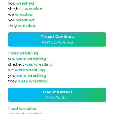
you
wrestled
she,he,it
wrestled
we
wrestled
you
wrestled
they
wrestled
Trecut Continuu
Past Continuous
I
was
wrestling
you
were
wrestling
she,he,it
was
wrestling
we
were
wrestling
you
were
wrestling
they
were
wrestling
Trecut Perfect
Past Perfect
I
had
wrestled