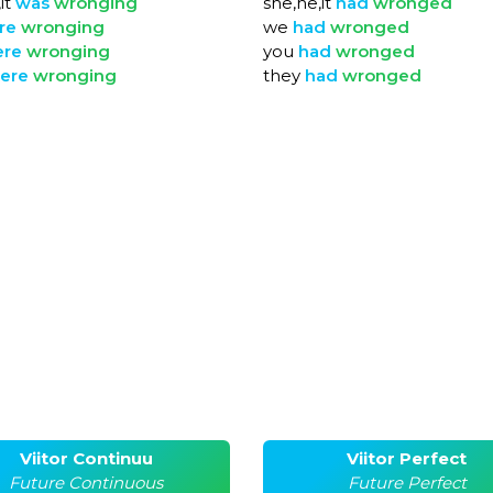
it
was
wronging
she,he,it
had
wronged
re
wronging
we
had
wronged
ere
wronging
you
had
wronged
ere
wronging
they
had
wronged
Viitor Continuu
Viitor Perfect
Future Continuous
Future Perfect