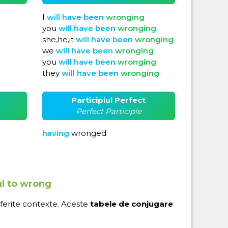
I
will
have
been
wronging
you
will
have
been
wronging
d
she,he,it
will
have
been
wronging
we
will
have
been
wronging
you
will
have
been
wronging
they
will
have
been
wronging
Participiul Perfect
Perfect Participle
having
wronged
ul to wrong
iferite contexte. Aceste
tabele de conjugare