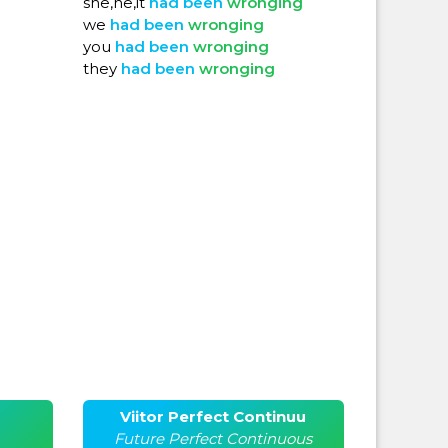
she,he,it
had
been
wronging
we
had
been
wronging
you
had
been
wronging
they
had
been
wronging
Viitor Perfect Continuu
Future Perfect Continuous