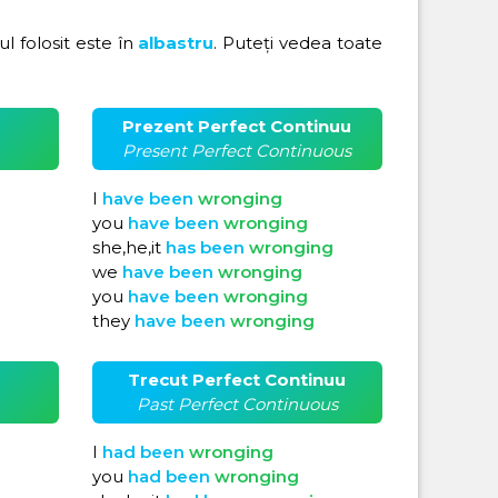
rul folosit este în
albastru
. Puteți vedea toate
Prezent Perfect Continuu
Present Perfect Continuous
I
have
been
wronging
you
have
been
wronging
she,he,it
has
been
wronging
we
have
been
wronging
you
have
been
wronging
they
have
been
wronging
Trecut Perfect Continuu
Past Perfect Continuous
I
had
been
wronging
you
had
been
wronging