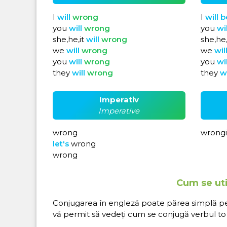
I
will
wrong
I
will
b
you
will
wrong
you
wi
she,he,it
will
wrong
she,he,
we
will
wrong
we
wil
you
will
wrong
you
wi
they
will
wrong
they
w
Imperativ
Imperative
wrong
wrong
let's
wrong
wrong
Cum se uti
Conjugarea în engleză poate părea simplă pe hâ
vă permit să vedeți cum se conjugă verbul to 