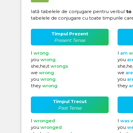
Iată tabelele de conjugare pentru verbul
to
tabelele de conjugare cu toate timpurile care
Timpul Prezent
Present Tense
I
wrong
I
am
w
you
wrong
you
ar
she,he,it
wrongs
she,he,
we
wrong
we
ar
you
wrong
you
ar
they
wrong
they
a
Timpul Trecut
Past Tense
I
wronged
I
was
you
wronged
you
w