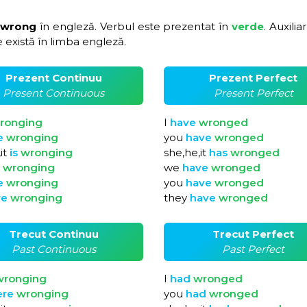
 wrong
în engleză. Verbul este prezentat în
verde
. Auxilia
 există în limba engleză.
Prezent Continuu
Prezent Perfect
Present Continuous
Present Perfect
ronging
I
have
wronged
e
wronging
you
have
wronged
it
is
wronging
she,he,it
has
wronged
e
wronging
we
have
wronged
e
wronging
you
have
wronged
re
wronging
they
have
wronged
Trecut Continuu
Trecut Perfect
Past Continuous
Past Perfect
wronging
I
had
wronged
ere
wronging
you
had
wronged