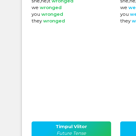
she,he,it
wronged
she,he,
we
wronged
we
we
you
wronged
you
w
they
wronged
they
w
Timpul Viitor
Future Tense