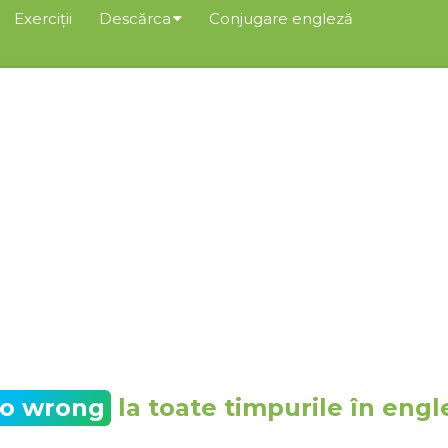
Exerciții
Descărca
Conjugare engleză
to wrong
la toate timpurile în engl