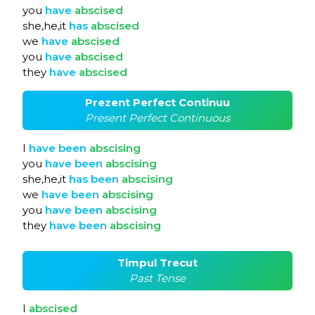
you
have
abscised
she,he,it
has
abscised
we
have
abscised
you
have
abscised
they
have
abscised
Prezent Perfect Continuu
Present Perfect Continuous
I
have
been
abscising
you
have
been
abscising
she,he,it
has
been
abscising
we
have
been
abscising
you
have
been
abscising
they
have
been
abscising
Timpul Trecut
Past Tense
I
abscised