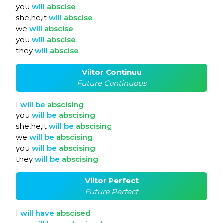
you
will
abscise
she,he,it
will
abscise
we
will
abscise
you
will
abscise
they
will
abscise
Viitor Continuu
Future Continuous
I
will
be
abscising
you
will
be
abscising
she,he,it
will
be
abscising
we
will
be
abscising
you
will
be
abscising
they
will
be
abscising
Viitor Perfect
Future Perfect
I
will
have
abscised