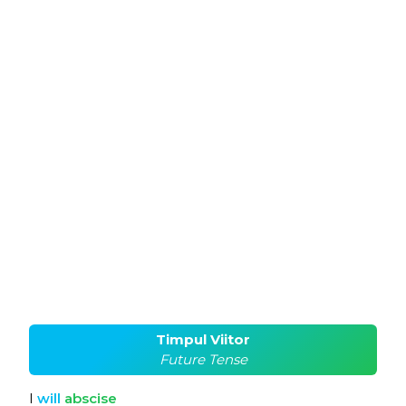
Timpul Viitor
Future Tense
I
will
abscise