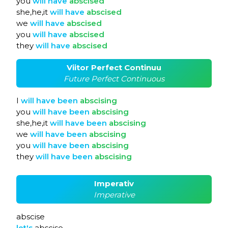
you
will
have
abscised
she,he,it
will
have
abscised
we
will
have
abscised
you
will
have
abscised
they
will
have
abscised
Viitor Perfect Continuu
Future Perfect Continuous
I
will
have
been
abscising
you
will
have
been
abscising
she,he,it
will
have
been
abscising
we
will
have
been
abscising
you
will
have
been
abscising
they
will
have
been
abscising
Imperativ
Imperative
abscise
let's
abscise