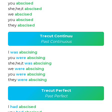
you
abscised
she,he,it
abscised
we
abscised
you
abscised
they
abscised
Trecut Continuu
Past Continuous
I
was
abscising
you
were
abscising
she,he,it
was
abscising
we
were
abscising
you
were
abscising
they
were
abscising
Trecut Perfect
Past Perfect
I
had
abscised