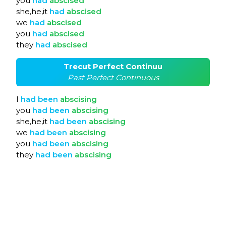
you
had
abscised
she,he,it
had
abscised
we
had
abscised
you
had
abscised
they
had
abscised
Trecut Perfect Continuu
Past Perfect Continuous
I
had
been
abscising
you
had
been
abscising
she,he,it
had
been
abscising
we
had
been
abscising
you
had
been
abscising
they
had
been
abscising