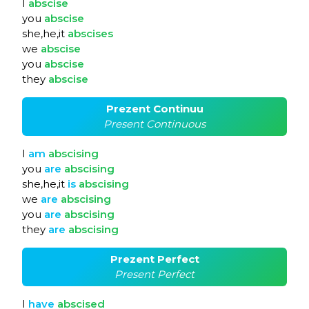
I
abscise
you
abscise
she,he,it
abscises
we
abscise
you
abscise
they
abscise
Prezent Continuu
Present Continuous
I
am
abscising
you
are
abscising
she,he,it
is
abscising
we
are
abscising
you
are
abscising
they
are
abscising
Prezent Perfect
Present Perfect
I
have
abscised