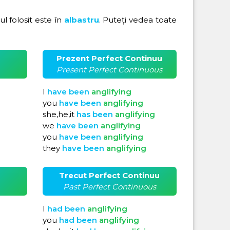
rul folosit este în
albastru
. Puteți vedea toate
Prezent Perfect Continuu
Present Perfect Continuous
I
have
been
anglifying
you
have
been
anglifying
she,he,it
has
been
anglifying
we
have
been
anglifying
you
have
been
anglifying
they
have
been
anglifying
Trecut Perfect Continuu
Past Perfect Continuous
I
had
been
anglifying
you
had
been
anglifying