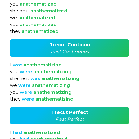
you
anathematized
she,he,it
anathematized
we
anathematized
you
anathematized
they
anathematized
Trecut Continuu
Past Continuous
I
was
anathematizing
you
were
anathematizing
she,he,it
was
anathematizing
we
were
anathematizing
you
were
anathematizing
they
were
anathematizing
Trecut Perfect
Past Perfect
I
had
anathematized