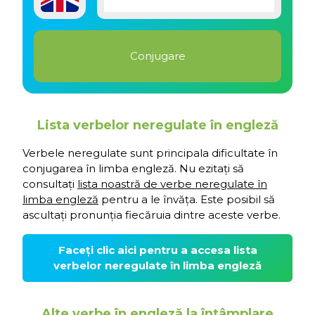
Lista verbelor neregulate în engleză
Verbele neregulate sunt principala dificultate în
conjugarea în limba engleză. Nu ezitați să
consultați
lista noastră de verbe neregulate în
limba engleză
pentru a le învăța. Este posibil să
ascultați pronunția fiecăruia dintre aceste verbe.
Faceți clic aici pentru a accesa lista
verbelor neregulate în limba engleză
Alte verbe în engleză la întâmplare