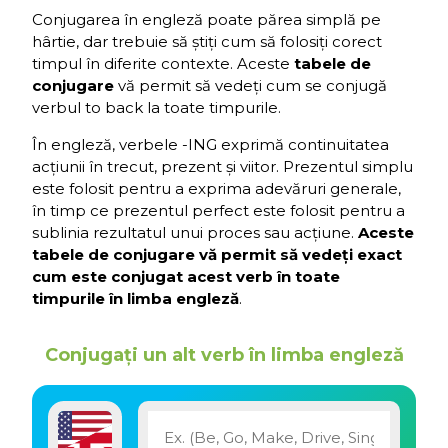
Conjugarea în engleză poate părea simplă pe
hârtie, dar trebuie să știți cum să folosiți corect
timpul în diferite contexte. Aceste
tabele de
conjugare
vă permit să vedeți cum se conjugă
verbul to back la toate timpurile.
În engleză, verbele -ING exprimă continuitatea
acțiunii în trecut, prezent și viitor. Prezentul simplu
este folosit pentru a exprima adevăruri generale,
în timp ce prezentul perfect este folosit pentru a
sublinia rezultatul unui proces sau acțiune.
Aceste
tabele de conjugare vă permit să vedeți exact
cum este conjugat acest verb în toate
timpurile în limba engleză
.
Conjugați un alt verb în limba engleză