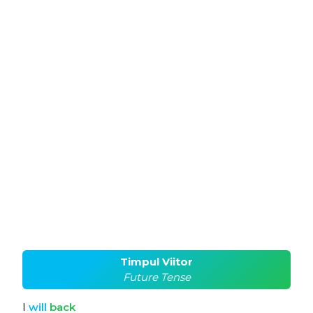
Timpul Viitor
Future Tense
I
will
back