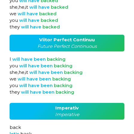
you
will
have
backed
she,he,it
will
have
backed
we
will
have
backed
you
will
have
backed
they
will
have
backed
Viitor Perfect Continuu
Future Perfect Continuous
I
will
have
been
backing
you
will
have
been
backing
she,he,it
will
have
been
backing
we
will
have
been
backing
you
will
have
been
backing
they
will
have
been
backing
Imperativ
Imperative
back
let's
back