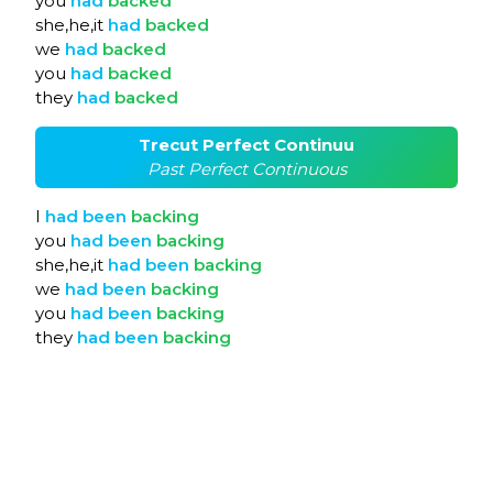
you
had
backed
she,he,it
had
backed
we
had
backed
you
had
backed
they
had
backed
Trecut Perfect Continuu
Past Perfect Continuous
I
had
been
backing
you
had
been
backing
she,he,it
had
been
backing
we
had
been
backing
you
had
been
backing
they
had
been
backing