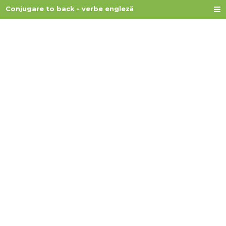
Conjugare to back - verbe engleză