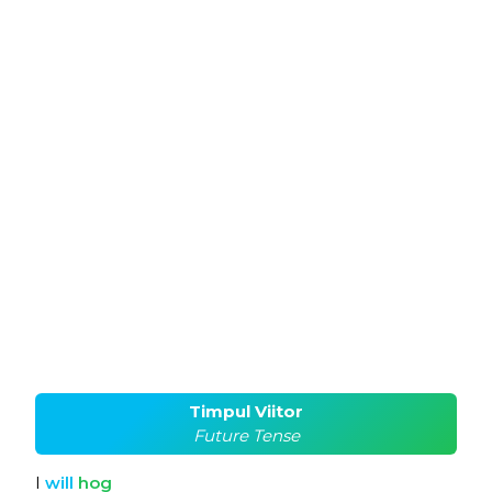
Timpul Viitor
Future Tense
I
will
hog