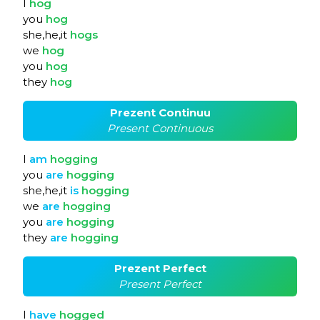
I
hog
you
hog
she,he,it
hogs
we
hog
you
hog
they
hog
Prezent Continuu
Present Continuous
I
am
hogging
you
are
hogging
she,he,it
is
hogging
we
are
hogging
you
are
hogging
they
are
hogging
Prezent Perfect
Present Perfect
I
have
hogged