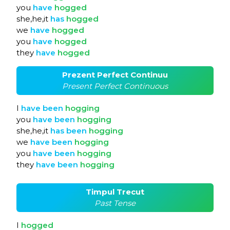
you
have
hogged
she,he,it
has
hogged
we
have
hogged
you
have
hogged
they
have
hogged
Prezent Perfect Continuu
Present Perfect Continuous
I
have
been
hogging
you
have
been
hogging
she,he,it
has
been
hogging
we
have
been
hogging
you
have
been
hogging
they
have
been
hogging
Timpul Trecut
Past Tense
I
hogged