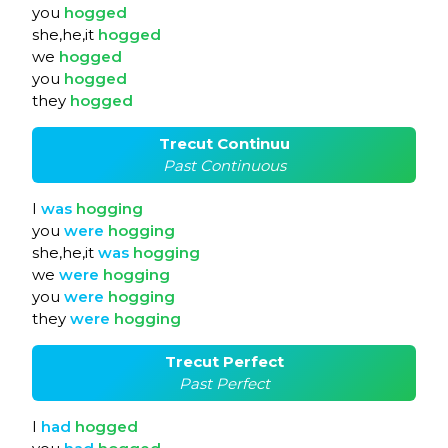
you
hogged
she,he,it
hogged
we
hogged
you
hogged
they
hogged
Trecut Continuu
Past Continuous
I
was
hogging
you
were
hogging
she,he,it
was
hogging
we
were
hogging
you
were
hogging
they
were
hogging
Trecut Perfect
Past Perfect
I
had
hogged