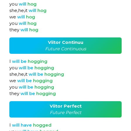
you
will
hog
she,he,it
will
hog
we
will
hog
you
will
hog
they
will
hog
Viitor Continuu
Future Continuous
I
will
be
hogging
you
will
be
hogging
she,he,it
will
be
hogging
we
will
be
hogging
you
will
be
hogging
they
will
be
hogging
Viitor Perfect
Future Perfect
I
will
have
hogged