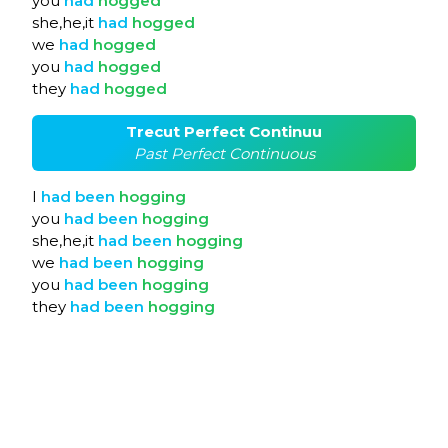
you
had
hogged
she,he,it
had
hogged
we
had
hogged
you
had
hogged
they
had
hogged
Trecut Perfect Continuu
Past Perfect Continuous
I
had
been
hogging
you
had
been
hogging
she,he,it
had
been
hogging
we
had
been
hogging
you
had
been
hogging
they
had
been
hogging