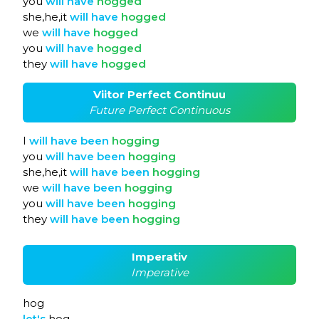
you
will
have
hogged
she,he,it
will
have
hogged
we
will
have
hogged
you
will
have
hogged
they
will
have
hogged
Viitor Perfect Continuu
Future Perfect Continuous
I
will
have
been
hogging
you
will
have
been
hogging
she,he,it
will
have
been
hogging
we
will
have
been
hogging
you
will
have
been
hogging
they
will
have
been
hogging
Imperativ
Imperative
hog
let's
hog