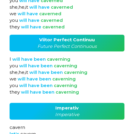
you
will
have
caverned
she,he,it
will
have
caverned
we
will
have
caverned
you
will
have
caverned
they
will
have
caverned
Viitor Perfect Continuu
Future Perfect Continuous
I
will
have
been
caverning
you
will
have
been
caverning
she,he,it
will
have
been
caverning
we
will
have
been
caverning
you
will
have
been
caverning
they
will
have
been
caverning
Imperativ
Imperative
cavern
let's
cavern