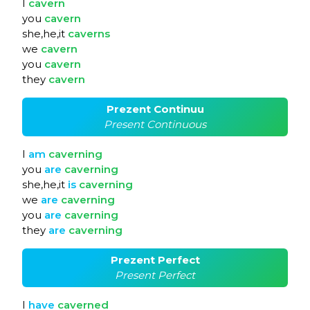
I
cavern
you
cavern
she,he,it
caverns
we
cavern
you
cavern
they
cavern
Prezent Continuu
Present Continuous
I
am
caverning
you
are
caverning
she,he,it
is
caverning
we
are
caverning
you
are
caverning
they
are
caverning
Prezent Perfect
Present Perfect
I
have
caverned