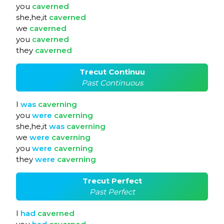
you
caverned
she,he,it
caverned
we
caverned
you
caverned
they
caverned
Trecut Continuu
Past Continuous
I
was
caverning
you
were
caverning
she,he,it
was
caverning
we
were
caverning
you
were
caverning
they
were
caverning
Trecut Perfect
Past Perfect
I
had
caverned