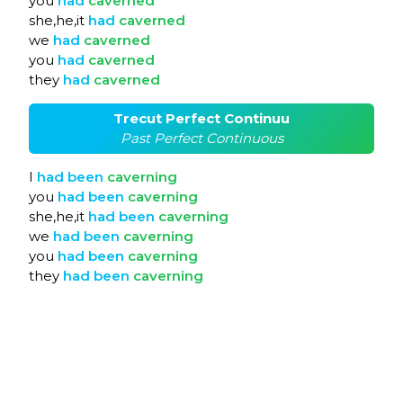
you
had
caverned
she,he,it
had
caverned
we
had
caverned
you
had
caverned
they
had
caverned
Trecut Perfect Continuu
Past Perfect Continuous
I
had
been
caverning
you
had
been
caverning
she,he,it
had
been
caverning
we
had
been
caverning
you
had
been
caverning
they
had
been
caverning