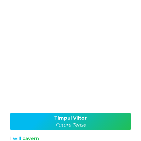
Timpul Viitor
Future Tense
I
will
cavern