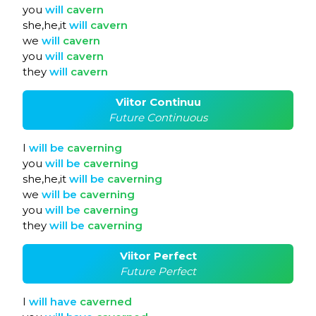
you
will
cavern
she,he,it
will
cavern
we
will
cavern
you
will
cavern
they
will
cavern
Viitor Continuu
Future Continuous
I
will
be
caverning
you
will
be
caverning
she,he,it
will
be
caverning
we
will
be
caverning
you
will
be
caverning
they
will
be
caverning
Viitor Perfect
Future Perfect
I
will
have
caverned