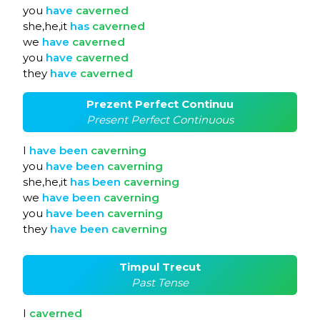
you
have
caverned
she,he,it
has
caverned
we
have
caverned
you
have
caverned
they
have
caverned
Prezent Perfect Continuu
Present Perfect Continuous
I
have
been
caverning
you
have
been
caverning
she,he,it
has
been
caverning
we
have
been
caverning
you
have
been
caverning
they
have
been
caverning
Timpul Trecut
Past Tense
I
caverned