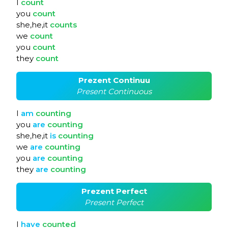
I
count
you
count
she,he,it
counts
we
count
you
count
they
count
Prezent Continuu
Present Continuous
I
am
counting
you
are
counting
she,he,it
is
counting
we
are
counting
you
are
counting
they
are
counting
Prezent Perfect
Present Perfect
I
have
counted