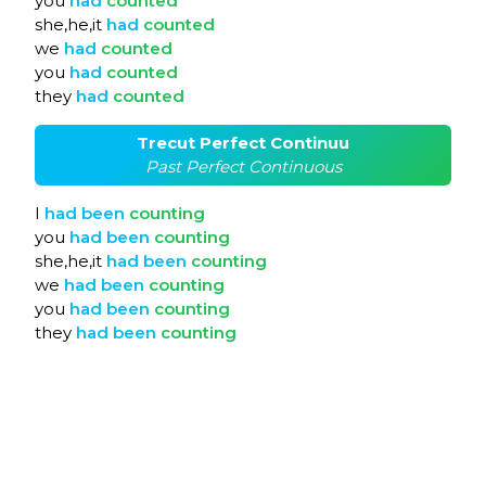
you
had
counted
she,he,it
had
counted
we
had
counted
you
had
counted
they
had
counted
Trecut Perfect Continuu
Past Perfect Continuous
I
had
been
counting
you
had
been
counting
she,he,it
had
been
counting
we
had
been
counting
you
had
been
counting
they
had
been
counting