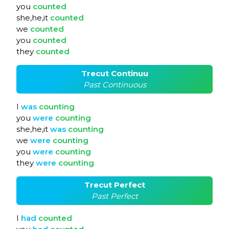
you
counted
she,he,it
counted
we
counted
you
counted
they
counted
Trecut Continuu
Past Continuous
I
was
counting
you
were
counting
she,he,it
was
counting
we
were
counting
you
were
counting
they
were
counting
Trecut Perfect
Past Perfect
I
had
counted