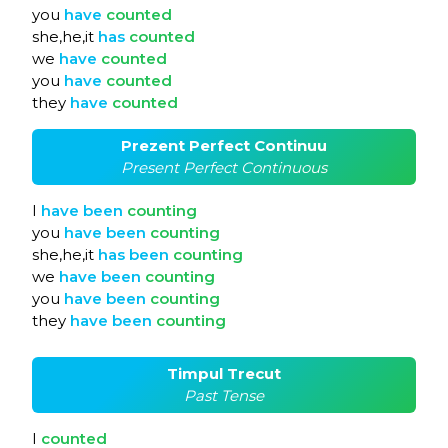
you
have
counted
she,he,it
has
counted
we
have
counted
you
have
counted
they
have
counted
Prezent Perfect Continuu
Present Perfect Continuous
I
have
been
counting
you
have
been
counting
she,he,it
has
been
counting
we
have
been
counting
you
have
been
counting
they
have
been
counting
Timpul Trecut
Past Tense
I
counted