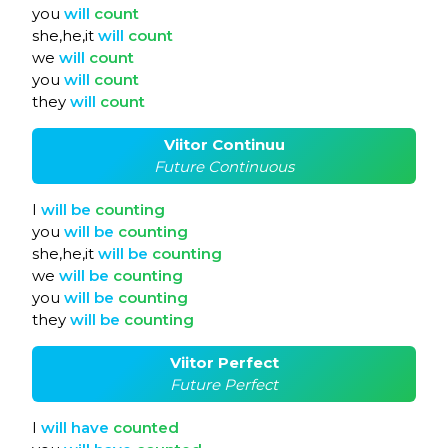
you
will
count
she,he,it
will
count
we
will
count
you
will
count
they
will
count
Viitor Continuu
Future Continuous
I
will
be
counting
you
will
be
counting
she,he,it
will
be
counting
we
will
be
counting
you
will
be
counting
they
will
be
counting
Viitor Perfect
Future Perfect
I
will
have
counted