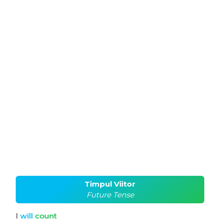
Timpul Viitor
Future Tense
I
will
count