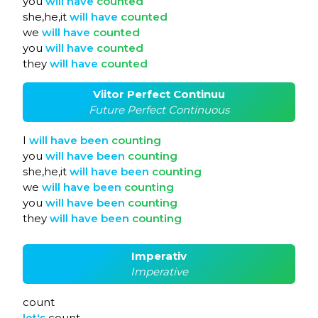
you
will
have
counted
she,he,it
will
have
counted
we
will
have
counted
you
will
have
counted
they
will
have
counted
Viitor Perfect Continuu
Future Perfect Continuous
I
will
have
been
counting
you
will
have
been
counting
she,he,it
will
have
been
counting
we
will
have
been
counting
you
will
have
been
counting
they
will
have
been
counting
Imperativ
Imperative
count
let's
count