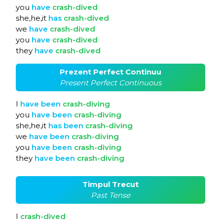
you
have
crash-dived
she,he,it
has
crash-dived
we
have
crash-dived
you
have
crash-dived
they
have
crash-dived
Prezent Perfect Continuu
Present Perfect Continuous
I
have
been
crash-diving
you
have
been
crash-diving
she,he,it
has
been
crash-diving
we
have
been
crash-diving
you
have
been
crash-diving
they
have
been
crash-diving
Timpul Trecut
Past Tense
I
crash-dived