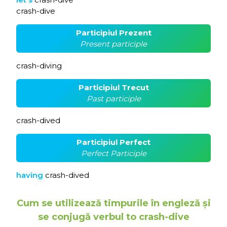
crash-dive
Participiul Prezent
Present participle
crash-diving
Participiul Trecut
Past participle
crash-dived
Participiul Perfect
Perfect Participle
having
crash-dived
Cum se utilizează timpurile în engleză și
se conjugă verbul to crash-dive