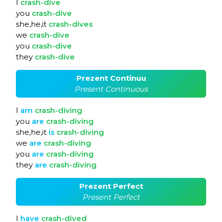
I
crash-dive
you
crash-dive
she,he,it
crash-dives
we
crash-dive
you
crash-dive
they
crash-dive
Prezent Continuu
Present Continuous
I
am
crash-diving
you
are
crash-diving
she,he,it
is
crash-diving
we
are
crash-diving
you
are
crash-diving
they
are
crash-diving
Prezent Perfect
Present Perfect
I
have
crash-dived