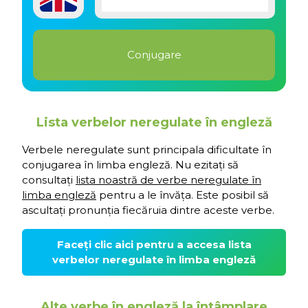
Lista verbelor neregulate în engleză
Verbele neregulate sunt principala dificultate în
conjugarea în limba engleză. Nu ezitați să
consultați
lista noastră de verbe neregulate în
limba engleză
pentru a le învăța. Este posibil să
ascultați pronunția fiecăruia dintre aceste verbe.
Faceți clic aici pentru a accesa lista
verbelor neregulate în limba engleză
Alte verbe în engleză la întâmplare