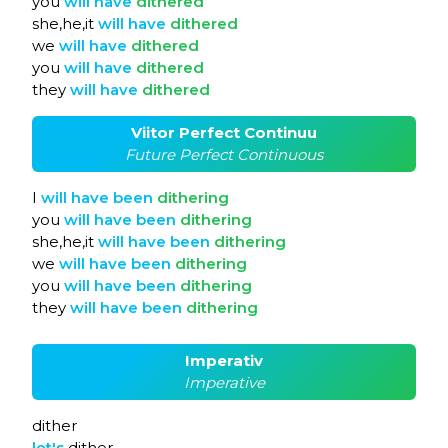
you
will
have
dithered
she,he,it
will
have
dithered
we
will
have
dithered
you
will
have
dithered
they
will
have
dithered
Viitor Perfect Continuu
Future Perfect Continuous
I
will
have
been
dithering
you
will
have
been
dithering
she,he,it
will
have
been
dithering
we
will
have
been
dithering
you
will
have
been
dithering
they
will
have
been
dithering
Imperativ
Imperative
dither
let's
dither