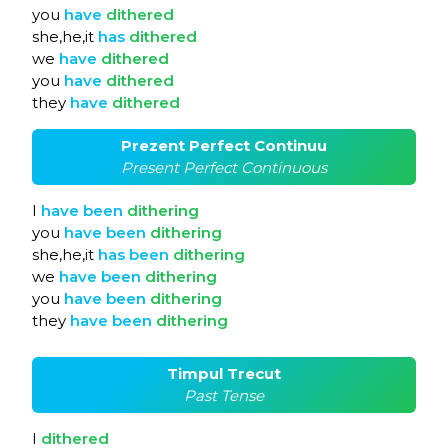
you
have
dithered
she,he,it
has
dithered
we
have
dithered
you
have
dithered
they
have
dithered
Prezent Perfect Continuu
Present Perfect Continuous
I
have
been
dithering
you
have
been
dithering
she,he,it
has
been
dithering
we
have
been
dithering
you
have
been
dithering
they
have
been
dithering
Timpul Trecut
Past Tense
I
dithered