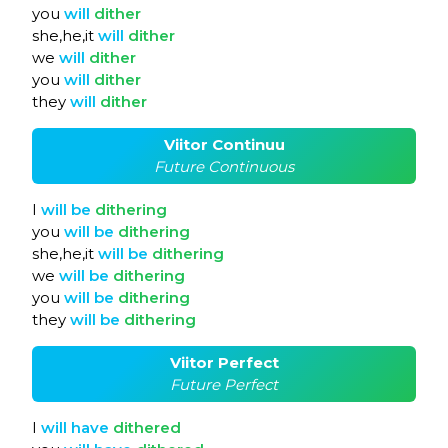
you
will
dither
she,he,it
will
dither
we
will
dither
you
will
dither
they
will
dither
Viitor Continuu
Future Continuous
I
will
be
dithering
you
will
be
dithering
she,he,it
will
be
dithering
we
will
be
dithering
you
will
be
dithering
they
will
be
dithering
Viitor Perfect
Future Perfect
I
will
have
dithered