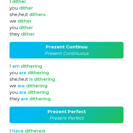
I
dither
you
dither
she,he,it
dithers
we
dither
you
dither
they
dither
Prezent Continuu
Present Continuous
I
am
dithering
you
are
dithering
she,he,it
is
dithering
we
are
dithering
you
are
dithering
they
are
dithering
Prezent Perfect
Present Perfect
I
have
dithered