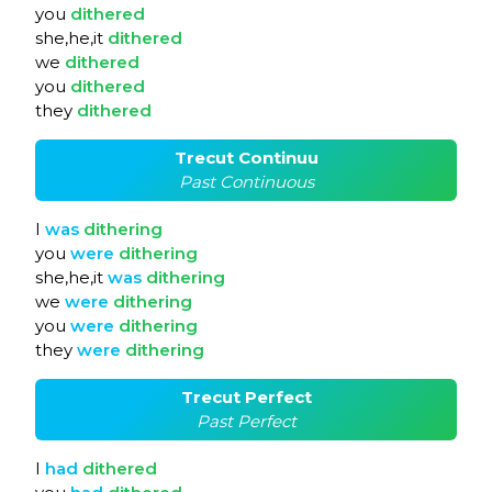
you
dithered
she,he,it
dithered
we
dithered
you
dithered
they
dithered
Trecut Continuu
Past Continuous
I
was
dithering
you
were
dithering
she,he,it
was
dithering
we
were
dithering
you
were
dithering
they
were
dithering
Trecut Perfect
Past Perfect
I
had
dithered