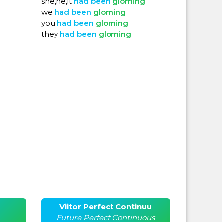
she,he,it
had
been
gloming
we
had
been
gloming
you
had
been
gloming
they
had
been
gloming
Viitor Perfect Continuu
Future Perfect Continuous