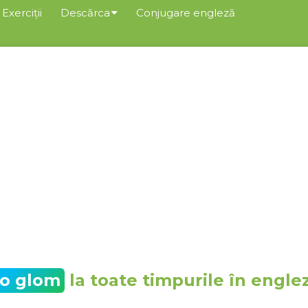
Exerciții
Descărca
Conjugare engleză
to glom
la toate timpurile în engle