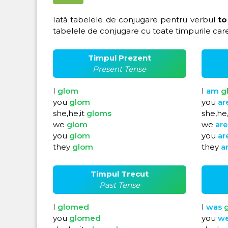
Iată tabelele de conjugare pentru verbul
to
tabelele de conjugare cu toate timpurile care
Timpul Prezent
Present Tense
I
glom
I
am
g
you
glom
you
ar
she,he,it
gloms
she,he,
we
glom
we
ar
you
glom
you
ar
they
glom
they
a
Timpul Trecut
Past Tense
I
glomed
I
was
you
glomed
you
w