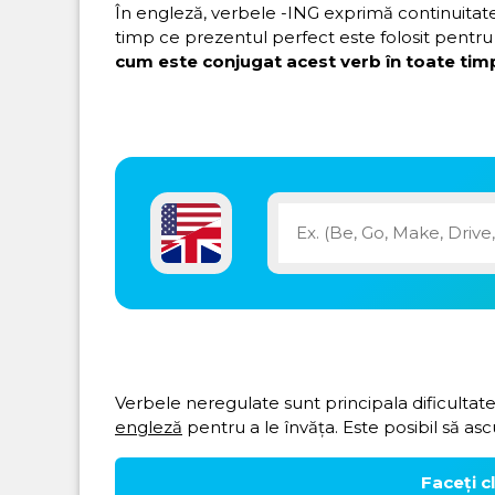
În engleză, verbele -ING exprimă continuitatea 
timp ce prezentul perfect este folosit pentru 
cum este conjugat acest verb în toate timp
Verbele neregulate sunt principala dificultate
engleză
pentru a le învăța. Este posibil să asc
Faceți c