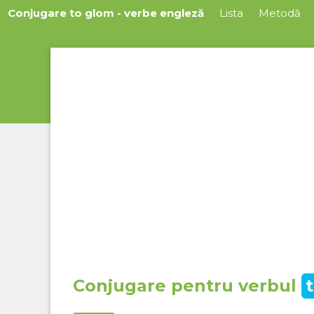
Conjugare to glom - verbe engleză
Lista
Metodă
Conjugare pentru verbul