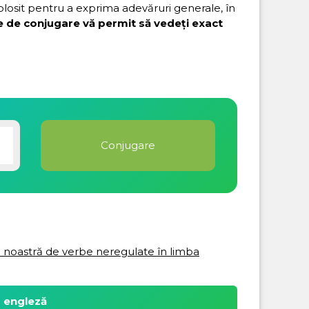
folosit pentru a exprima adevăruri generale, în
e de conjugare vă permit să vedeți exact
ta noastră de verbe neregulate în limba
a engleză