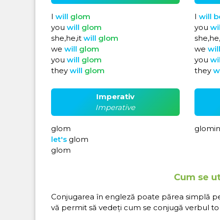
I
will
glom
I
will
b
you
will
glom
you
wi
she,he,it
will
glom
she,he,
we
will
glom
we
wil
you
will
glom
you
wi
they
will
glom
they
w
Imperativ
Imperative
glom
glomi
let's
glom
glom
Cum se ut
Conjugarea în engleză poate părea simplă pe hâ
vă permit să vedeți cum se conjugă verbul to 