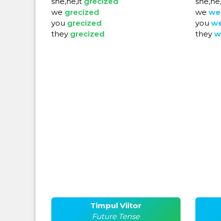
she,he,it
grecized
she,he,
we
grecized
we
we
you
grecized
you
w
they
grecized
they
w
Timpul Viitor
Future Tense