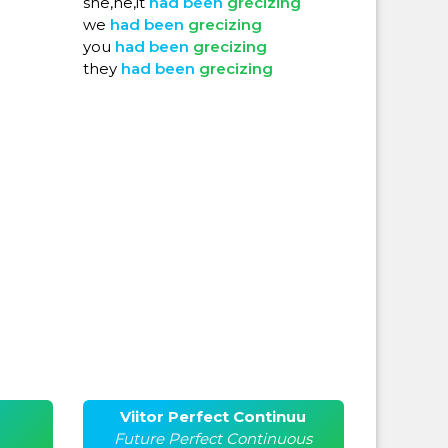
she,he,it
had
been
grecizing
we
had
been
grecizing
you
had
been
grecizing
they
had
been
grecizing
Viitor Perfect Continuu
Future Perfect Continuous