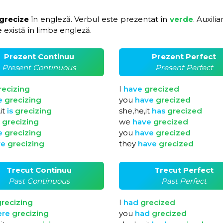
 grecize
în engleză. Verbul este prezentat în
verde
. Auxilia
 există în limba engleză.
Prezent Continuu
Prezent Perfect
Present Continuous
Present Perfect
recizing
I
have
grecized
e
grecizing
you
have
grecized
it
is
grecizing
she,he,it
has
grecized
e
grecizing
we
have
grecized
e
grecizing
you
have
grecized
re
grecizing
they
have
grecized
Trecut Continuu
Trecut Perfect
Past Continuous
Past Perfect
recizing
I
had
grecized
ere
grecizing
you
had
grecized