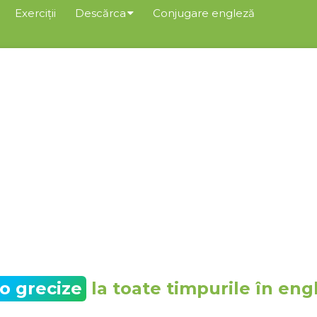
Exerciții
Descărca
Conjugare engleză
to grecize
la toate timpurile în eng