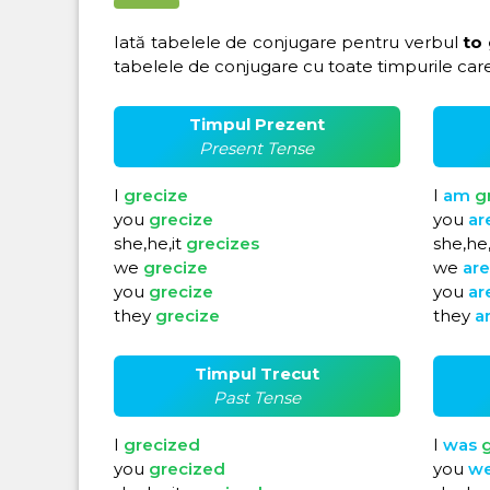
Iată tabelele de conjugare pentru verbul
to
tabelele de conjugare cu toate timpurile care
Timpul Prezent
Present Tense
I
grecize
I
am
g
you
grecize
you
ar
she,he,it
grecizes
she,he,
we
grecize
we
ar
you
grecize
you
ar
they
grecize
they
a
Timpul Trecut
Past Tense
I
grecized
I
was
g
you
grecized
you
w