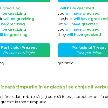
e
grecizing
I
will
have
grecized
ll
be
grecizing
you
will
have
grecized
it
will
be
grecizing
she,he,it
will
have
grecized
l
be
grecizing
we
will
have
grecized
ll
be
grecizing
you
will
have
grecized
ill
be
grecizing
they
will
have
grecized
Participiul Prezent
Participiul Trecut
Present participle
Past participle
ing
grecized
izează timpurile în engleză și se conjugă verbu
rtie, dar trebuie să știți cum să folosiți corect timpul în d
grecize la toate timpurile.