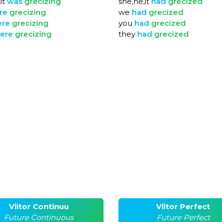
it
was
grecizing
she,he,it
had
grecized
re
grecizing
we
had
grecized
ere
grecizing
you
had
grecized
ere
grecizing
they
had
grecized
Viitor Continuu
Viitor Perfect
Future Continuous
Future Perfect