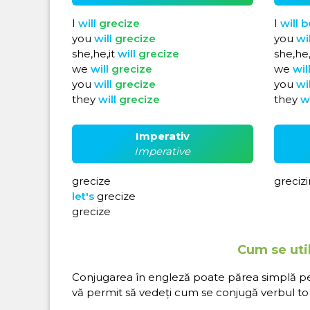
I
will
grecize
I
will
b
you
will
grecize
you
wi
she,he,it
will
grecize
she,he,
we
will
grecize
we
wil
you
will
grecize
you
wi
they
will
grecize
they
w
Imperativ
Imperative
grecize
greciz
let's
grecize
grecize
Cum se util
Conjugarea în engleză poate părea simplă pe hâ
vă permit să vedeți cum se conjugă verbul to 