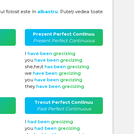
rul folosit este în
albastru
. Puteți vedea toate
Prezent Perfect Continuu
Present Perfect Continuous
I
have
been
grecizing
you
have
been
grecizing
she,he,it
has
been
grecizing
we
have
been
grecizing
you
have
been
grecizing
they
have
been
grecizing
Trecut Perfect Continuu
Past Perfect Continuous
I
had
been
grecizing
you
had
been
grecizing