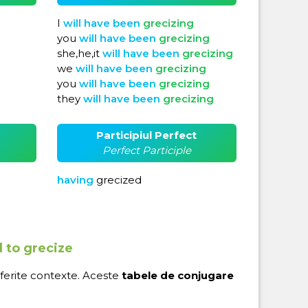
I
will
have
been
grecizing
you
will
have
been
grecizing
she,he,it
will
have
been
grecizing
we
will
have
been
grecizing
you
will
have
been
grecizing
they
will
have
been
grecizing
Participiul Perfect
Perfect Participle
having
grecized
l to grecize
iferite contexte. Aceste
tabele de conjugare