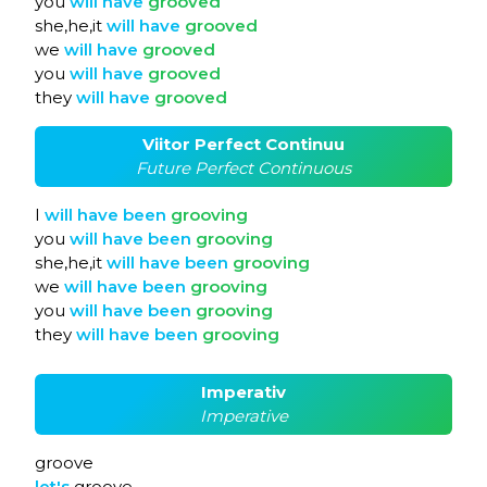
you
will
have
grooved
she,he,it
will
have
grooved
we
will
have
grooved
you
will
have
grooved
they
will
have
grooved
Viitor Perfect Continuu
Future Perfect Continuous
I
will
have
been
grooving
you
will
have
been
grooving
she,he,it
will
have
been
grooving
we
will
have
been
grooving
you
will
have
been
grooving
they
will
have
been
grooving
Imperativ
Imperative
groove
let's
groove