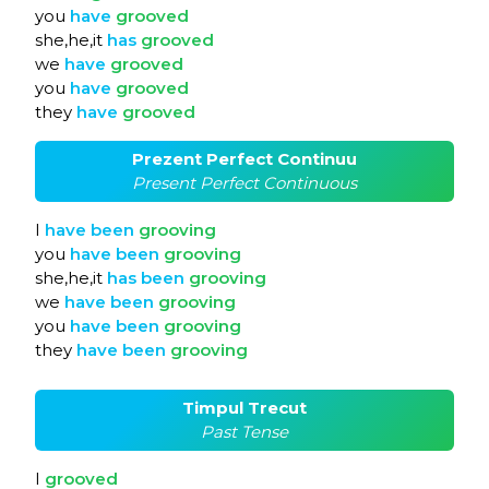
you
have
grooved
she,he,it
has
grooved
we
have
grooved
you
have
grooved
they
have
grooved
Prezent Perfect Continuu
Present Perfect Continuous
I
have
been
grooving
you
have
been
grooving
she,he,it
has
been
grooving
we
have
been
grooving
you
have
been
grooving
they
have
been
grooving
Timpul Trecut
Past Tense
I
grooved