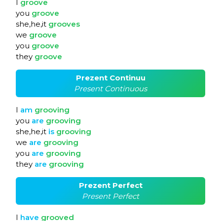
I
groove
you
groove
she,he,it
grooves
we
groove
you
groove
they
groove
Prezent Continuu
Present Continuous
I
am
grooving
you
are
grooving
she,he,it
is
grooving
we
are
grooving
you
are
grooving
they
are
grooving
Prezent Perfect
Present Perfect
I
have
grooved