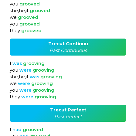
you
grooved
she,he,it
grooved
we
grooved
you
grooved
they
grooved
Trecut Continuu
Past Continuous
I
was
grooving
you
were
grooving
she,he,it
was
grooving
we
were
grooving
you
were
grooving
they
were
grooving
Trecut Perfect
Past Perfect
I
had
grooved