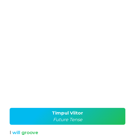
Timpul Viitor
Future Tense
I
will
groove