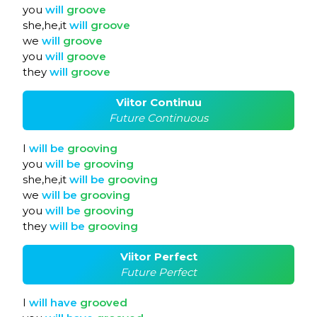
you
will
groove
she,he,it
will
groove
we
will
groove
you
will
groove
they
will
groove
Viitor Continuu
Future Continuous
I
will
be
grooving
you
will
be
grooving
she,he,it
will
be
grooving
we
will
be
grooving
you
will
be
grooving
they
will
be
grooving
Viitor Perfect
Future Perfect
I
will
have
grooved