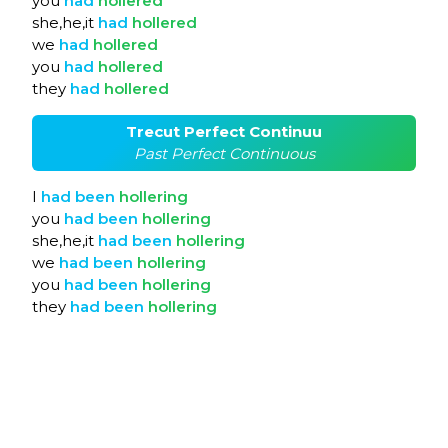
you
had
hollered
she,he,it
had
hollered
we
had
hollered
you
had
hollered
they
had
hollered
Trecut Perfect Continuu
Past Perfect Continuous
I
had
been
hollering
you
had
been
hollering
she,he,it
had
been
hollering
we
had
been
hollering
you
had
been
hollering
they
had
been
hollering