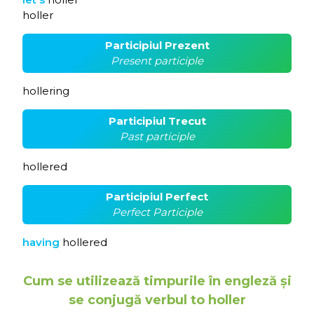
holler
Participiul Prezent
Present participle
hollering
Participiul Trecut
Past participle
hollered
Participiul Perfect
Perfect Participle
having
hollered
Cum se utilizează timpurile în engleză și
se conjugă verbul to holler