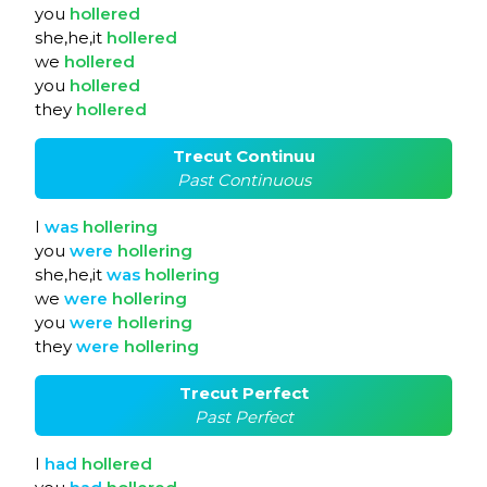
you
hollered
she,he,it
hollered
we
hollered
you
hollered
they
hollered
Trecut Continuu
Past Continuous
I
was
hollering
you
were
hollering
she,he,it
was
hollering
we
were
hollering
you
were
hollering
they
were
hollering
Trecut Perfect
Past Perfect
I
had
hollered