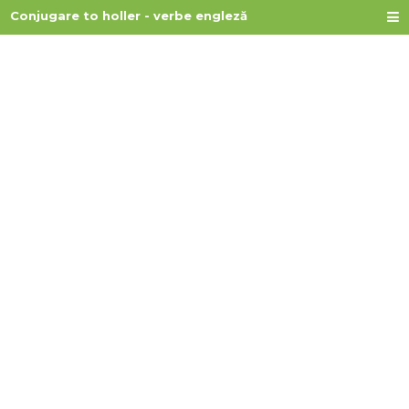
Conjugare to holler - verbe engleză