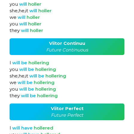
you
will
holler
she,he,it
will
holler
we
will
holler
you
will
holler
they
will
holler
Viitor Continuu
Future Continuous
I
will
be
hollering
you
will
be
hollering
she,he,it
will
be
hollering
we
will
be
hollering
you
will
be
hollering
they
will
be
hollering
Viitor Perfect
Future Perfect
I
will
have
hollered