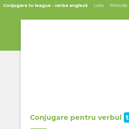
Conjugare to league - verbe engleză
Lista
Metodă
Conjugare pentru verbul