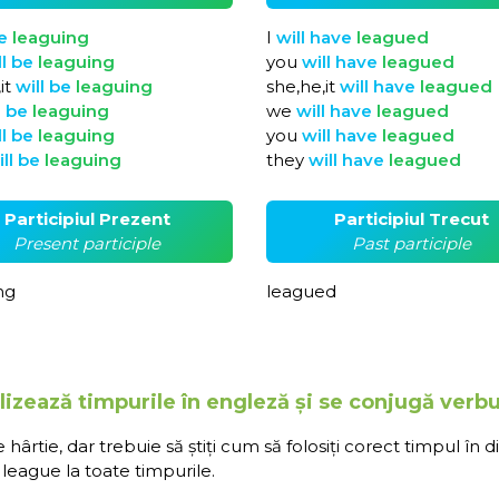
e
leaguing
I
will
have
leagued
ll
be
leaguing
you
will
have
leagued
it
will
be
leaguing
she,he,it
will
have
leagued
l
be
leaguing
we
will
have
leagued
ll
be
leaguing
you
will
have
leagued
ill
be
leaguing
they
will
have
leagued
Participiul Prezent
Participiul Trecut
Present participle
Past participle
ng
leagued
lizează timpurile în engleză și se conjugă verbu
rtie, dar trebuie să știți cum să folosiți corect timpul în d
league la toate timpurile.