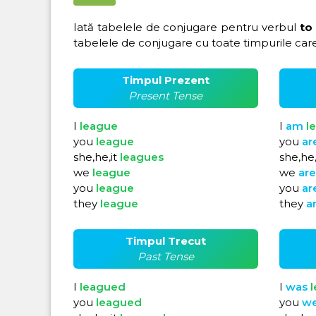
Iată tabelele de conjugare pentru verbul
to
tabelele de conjugare cu toate timpurile care
Timpul Prezent
Present Tense
I
league
I
am
l
you
league
you
ar
she,he,it
leagues
she,he,
we
league
we
ar
you
league
you
ar
they
league
they
a
Timpul Trecut
Past Tense
I
leagued
I
was
you
leagued
you
w