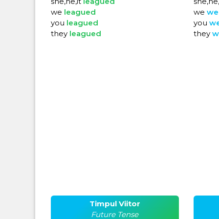
she,he,it
leagued
she,he,
we
leagued
we
we
you
leagued
you
w
they
leagued
they
w
Timpul Viitor
Future Tense