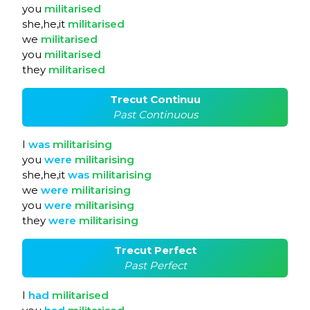
you
militarised
she,he,it
militarised
we
militarised
you
militarised
they
militarised
Trecut Continuu
Past Continuous
I
was
militarising
you
were
militarising
she,he,it
was
militarising
we
were
militarising
you
were
militarising
they
were
militarising
Trecut Perfect
Past Perfect
I
had
militarised