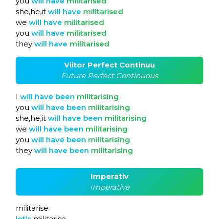
you
will
have
militarised
she,he,it
will
have
militarised
we
will
have
militarised
you
will
have
militarised
they
will
have
militarised
Viitor Perfect Continuu
Future Perfect Continuous
I
will
have
been
militarising
you
will
have
been
militarising
she,he,it
will
have
been
militarising
we
will
have
been
militarising
you
will
have
been
militarising
they
will
have
been
militarising
Imperativ
Imperative
militarise
let's
militarise