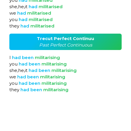
you
had
militarised
she,he,it
had
militarised
we
had
militarised
you
had
militarised
they
had
militarised
Trecut Perfect Continuu
Past Perfect Continuous
I
had
been
militarising
you
had
been
militarising
she,he,it
had
been
militarising
we
had
been
militarising
you
had
been
militarising
they
had
been
militarising