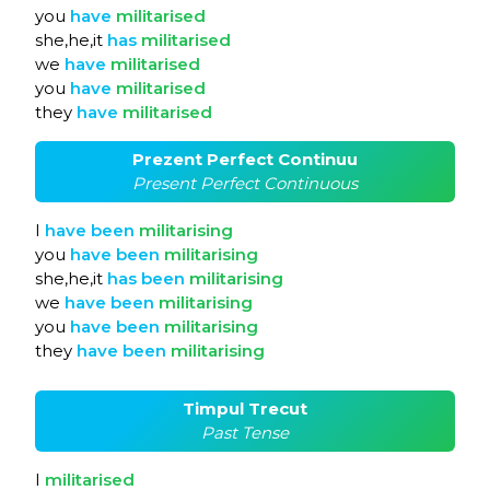
you
have
militarised
she,he,it
has
militarised
we
have
militarised
you
have
militarised
they
have
militarised
Prezent Perfect Continuu
Present Perfect Continuous
I
have
been
militarising
you
have
been
militarising
she,he,it
has
been
militarising
we
have
been
militarising
you
have
been
militarising
they
have
been
militarising
Timpul Trecut
Past Tense
I
militarised