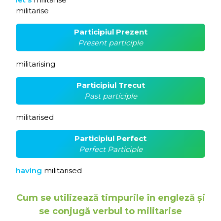
militarise
Participiul Prezent
Present participle
militarising
Participiul Trecut
Past participle
militarised
Participiul Perfect
Perfect Participle
having
militarised
Cum se utilizează timpurile în engleză și
se conjugă verbul to militarise