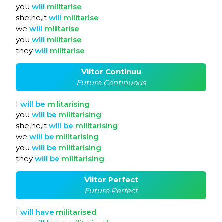
you
will
militarise
she,he,it
will
militarise
we
will
militarise
you
will
militarise
they
will
militarise
Viitor Continuu
Future Continuous
I
will
be
militarising
you
will
be
militarising
she,he,it
will
be
militarising
we
will
be
militarising
you
will
be
militarising
they
will
be
militarising
Viitor Perfect
Future Perfect
I
will
have
militarised