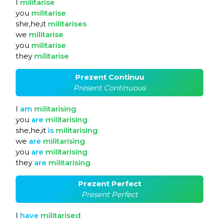
I
militarise
you
militarise
she,he,it
militarises
we
militarise
you
militarise
they
militarise
Prezent Continuu
Present Continuous
I
am
militarising
you
are
militarising
she,he,it
is
militarising
we
are
militarising
you
are
militarising
they
are
militarising
Prezent Perfect
Present Perfect
I
have
militarised