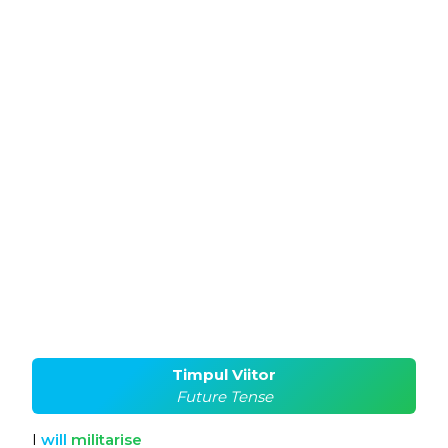
Timpul Viitor
Future Tense
I
will
militarise