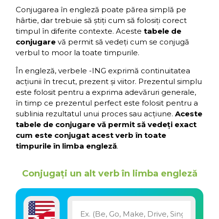
Conjugarea în engleză poate părea simplă pe
hârtie, dar trebuie să știți cum să folosiți corect
timpul în diferite contexte. Aceste
tabele de
conjugare
vă permit să vedeți cum se conjugă
verbul to moor la toate timpurile.
În engleză, verbele -ING exprimă continuitatea
acțiunii în trecut, prezent și viitor. Prezentul simplu
este folosit pentru a exprima adevăruri generale,
în timp ce prezentul perfect este folosit pentru a
sublinia rezultatul unui proces sau acțiune.
Aceste
tabele de conjugare vă permit să vedeți exact
cum este conjugat acest verb în toate
timpurile în limba engleză
.
Conjugați un alt verb în limba engleză