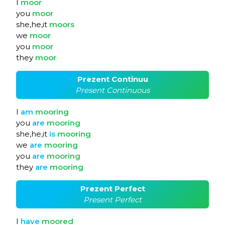
I
moor
you
moor
she,he,it
moors
we
moor
you
moor
they
moor
Prezent Continuu
Present Continuous
I
am
mooring
you
are
mooring
she,he,it
is
mooring
we
are
mooring
you
are
mooring
they
are
mooring
Prezent Perfect
Present Perfect
I
have
moored