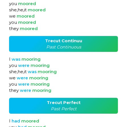
you
moored
she,he,it
moored
we
moored
you
moored
they
moored
Trecut Continuu
Past Continuous
I
was
mooring
you
were
mooring
she,he,it
was
mooring
we
were
mooring
you
were
mooring
they
were
mooring
Trecut Perfect
Past Perfect
I
had
moored