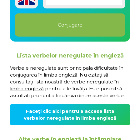
Lista verbelor neregulate în engleză
Verbele neregulate sunt principala dificultate în
conjugarea în limba engleză. Nu ezitați să
consultați
lista noastră de verbe neregulate în
limba engleză
pentru a le învăța. Este posibil să
ascultați pronunția fiecăruia dintre aceste verbe.
Faceți clic aici pentru a accesa lista
verbelor neregulate în limba engleză
Alte verbe în engleză la întâmplare