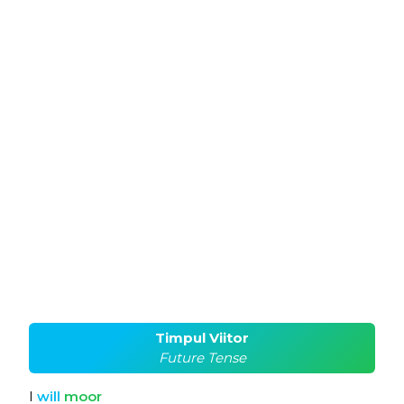
Timpul Viitor
Future Tense
I
will
moor