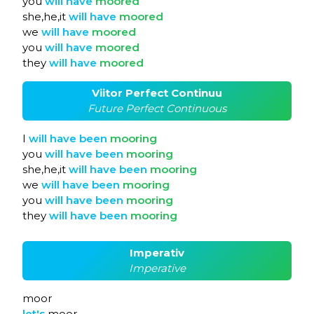
you
will
have
moored
she,he,it
will
have
moored
we
will
have
moored
you
will
have
moored
they
will
have
moored
Viitor Perfect Continuu
Future Perfect Continuous
I
will
have
been
mooring
you
will
have
been
mooring
she,he,it
will
have
been
mooring
we
will
have
been
mooring
you
will
have
been
mooring
they
will
have
been
mooring
Imperativ
Imperative
moor
let's
moor