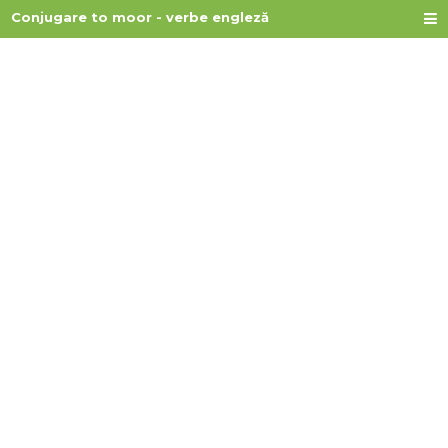
Conjugare to moor - verbe engleză