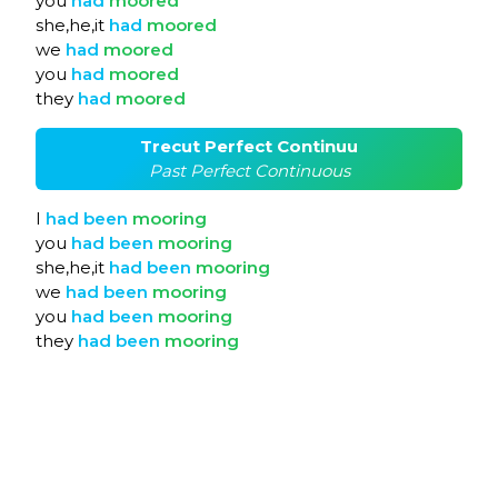
you
had
moored
she,he,it
had
moored
we
had
moored
you
had
moored
they
had
moored
Trecut Perfect Continuu
Past Perfect Continuous
I
had
been
mooring
you
had
been
mooring
she,he,it
had
been
mooring
we
had
been
mooring
you
had
been
mooring
they
had
been
mooring