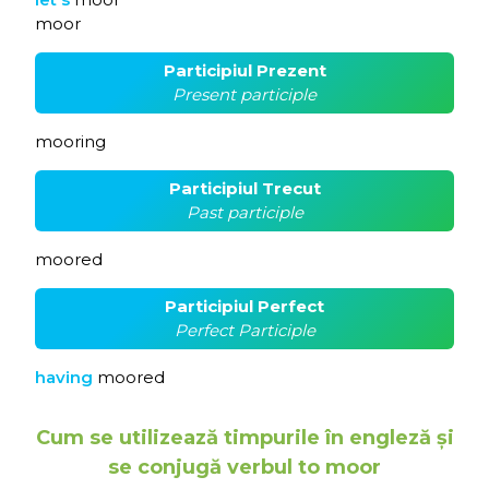
moor
Participiul Prezent
Present participle
mooring
Participiul Trecut
Past participle
moored
Participiul Perfect
Perfect Participle
having
moored
Cum se utilizează timpurile în engleză și
se conjugă verbul to moor