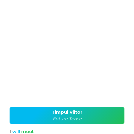
Timpul Viitor
Future Tense
I
will
moot