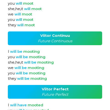
you
will
moot
she,he,it
will
moot
we
will
moot
you
will
moot
they
will
moot
Viitor Continuu
Future Continuous
I
will
be
mooting
you
will
be
mooting
she,he,it
will
be
mooting
we
will
be
mooting
you
will
be
mooting
they
will
be
mooting
Viitor Perfect
Future Perfect
I
will
have
mooted