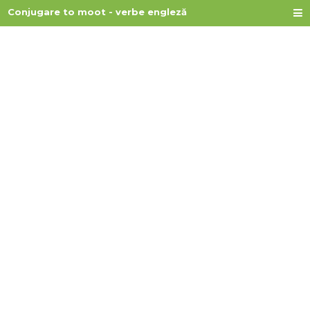
Conjugare to moot - verbe engleză