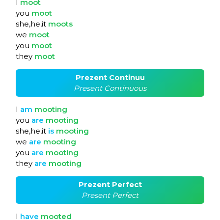
I
moot
you
moot
she,he,it
moots
we
moot
you
moot
they
moot
Prezent Continuu
Present Continuous
I
am
mooting
you
are
mooting
she,he,it
is
mooting
we
are
mooting
you
are
mooting
they
are
mooting
Prezent Perfect
Present Perfect
I
have
mooted