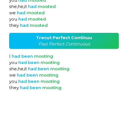
you
had
mooted
she,he,it
had
mooted
we
had
mooted
you
had
mooted
they
had
mooted
Trecut Perfect Continuu
Past Perfect Continuous
I
had
been
mooting
you
had
been
mooting
she,he,it
had
been
mooting
we
had
been
mooting
you
had
been
mooting
they
had
been
mooting