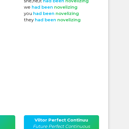
she,he,it
had
been
novelizing
we
had
been
novelizing
you
had
been
novelizing
they
had
been
novelizing
Viitor Perfect Continuu
Future Perfect Continuous