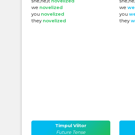
she,he,it
novelized
she,he,
we
novelized
we
we
you
novelized
you
w
they
novelized
they
w
Timpul Viitor
Future Tense