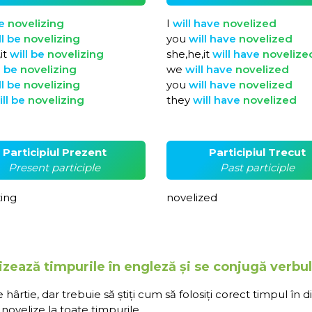
e
novelizing
I
will
have
novelized
ll
be
novelizing
you
will
have
novelized
it
will
be
novelizing
she,he,it
will
have
novelize
l
be
novelizing
we
will
have
novelized
ll
be
novelizing
you
will
have
novelized
ill
be
novelizing
they
will
have
novelized
Participiul Prezent
Participiul Trecut
Present participle
Past participle
zing
novelized
izează timpurile în engleză și se conjugă verbul
rtie, dar trebuie să știți cum să folosiți corect timpul în d
novelize la toate timpurile.