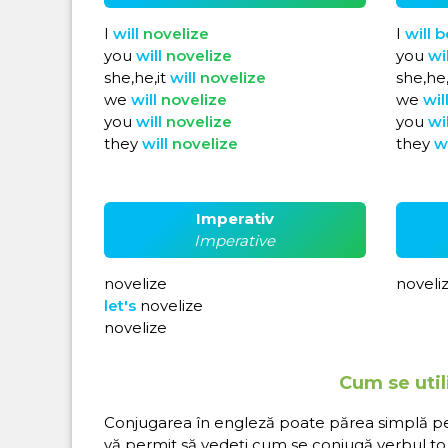
I
will
novelize
I
will
b
you
will
novelize
you
wi
she,he,it
will
novelize
she,he,
we
will
novelize
we
wil
you
will
novelize
you
wi
they
will
novelize
they
w
Imperativ
Imperative
novelize
noveli
let's
novelize
novelize
Cum se util
Conjugarea în engleză poate părea simplă pe hâ
vă permit să vedeți cum se conjugă verbul to 