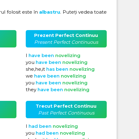
arul folosit este în
albastru
. Puteți vedea toate
Prezent Perfect Continuu
Present Perfect Continuous
I
have
been
novelizing
you
have
been
novelizing
she,he,it
has
been
novelizing
we
have
been
novelizing
you
have
been
novelizing
they
have
been
novelizing
Trecut Perfect Continuu
Past Perfect Continuous
I
had
been
novelizing
you
had
been
novelizing