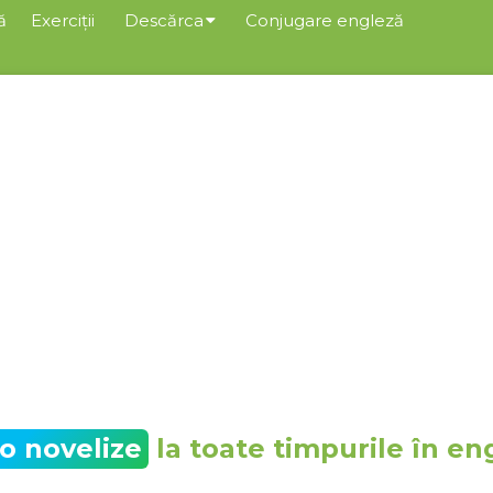
ă
Exerciții
Descărca
Conjugare engleză
to novelize
la toate timpurile în en