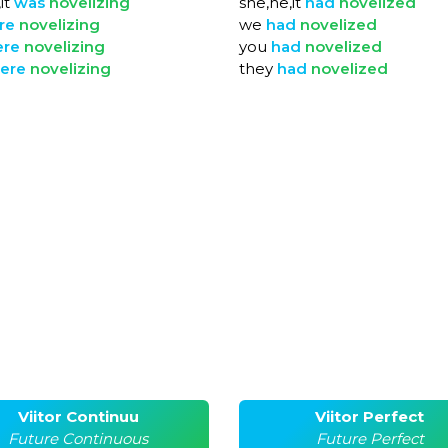
it
was
novelizing
she,he,it
had
novelized
re
novelizing
we
had
novelized
ere
novelizing
you
had
novelized
ere
novelizing
they
had
novelized
Viitor Continuu
Viitor Perfect
Future Continuous
Future Perfect