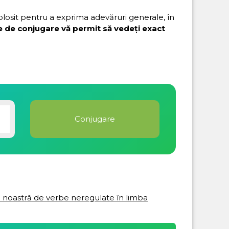
folosit pentru a exprima adevăruri generale, în
e de conjugare vă permit să vedeți exact
ta noastră de verbe neregulate în limba