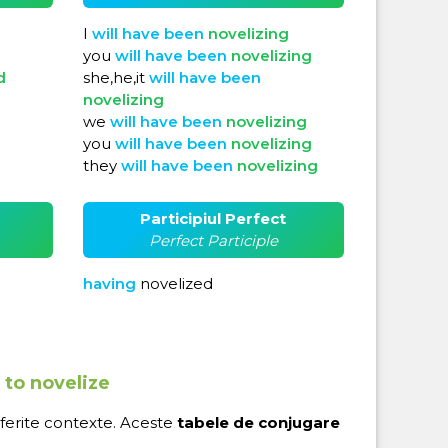
I
will
have
been
novelizing
you
will
have
been
novelizing
d
she,he,it
will
have
been
novelizing
we
will
have
been
novelizing
you
will
have
been
novelizing
they
will
have
been
novelizing
Participiul Perfect
Perfect Participle
having
novelized
 to novelize
iferite contexte. Aceste
tabele de conjugare