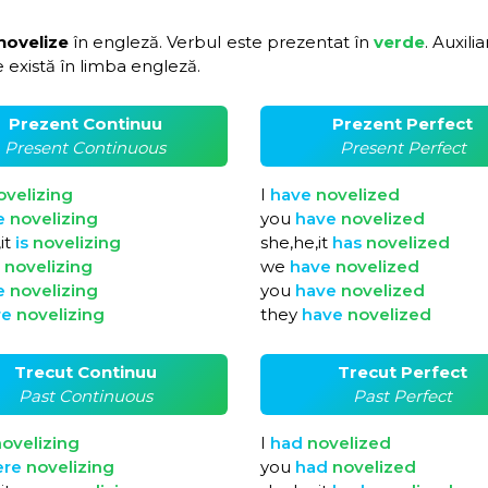
novelize
în engleză. Verbul este prezentat în
verde
. Auxili
 există în limba engleză.
Prezent Continuu
Prezent Perfect
Present Continuous
Present Perfect
ovelizing
I
have
novelized
e
novelizing
you
have
novelized
it
is
novelizing
she,he,it
has
novelized
e
novelizing
we
have
novelized
e
novelizing
you
have
novelized
re
novelizing
they
have
novelized
Trecut Continuu
Trecut Perfect
Past Continuous
Past Perfect
ovelizing
I
had
novelized
ere
novelizing
you
had
novelized