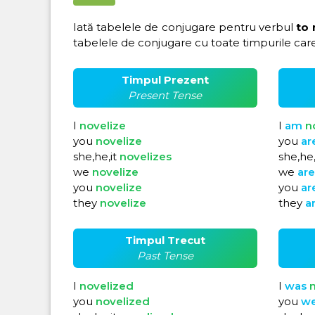
Iată tabelele de conjugare pentru verbul
to 
tabelele de conjugare cu toate timpurile care
Timpul Prezent
Present Tense
I
novelize
I
am
n
you
novelize
you
ar
she,he,it
novelizes
she,he,
we
novelize
we
ar
you
novelize
you
ar
they
novelize
they
a
Timpul Trecut
Past Tense
I
novelized
I
was
n
you
novelized
you
w