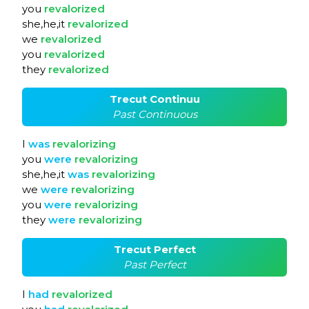
you
revalorized
she,he,it
revalorized
we
revalorized
you
revalorized
they
revalorized
Trecut Continuu
Past Continuous
I
was
revalorizing
you
were
revalorizing
she,he,it
was
revalorizing
we
were
revalorizing
you
were
revalorizing
they
were
revalorizing
Trecut Perfect
Past Perfect
I
had
revalorized