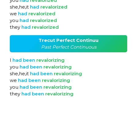
you
had
revalorized
she,he,it
had
revalorized
we
had
revalorized
you
had
revalorized
they
had
revalorized
Trecut Perfect Continuu
Past Perfect Continuous
I
had
been
revalorizing
you
had
been
revalorizing
she,he,it
had
been
revalorizing
we
had
been
revalorizing
you
had
been
revalorizing
they
had
been
revalorizing