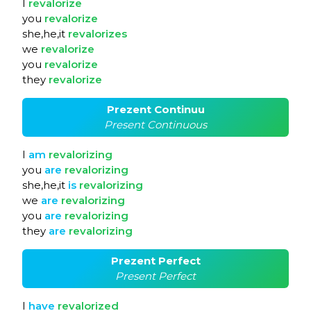
I
revalorize
you
revalorize
she,he,it
revalorizes
we
revalorize
you
revalorize
they
revalorize
Prezent Continuu
Present Continuous
I
am
revalorizing
you
are
revalorizing
she,he,it
is
revalorizing
we
are
revalorizing
you
are
revalorizing
they
are
revalorizing
Prezent Perfect
Present Perfect
I
have
revalorized