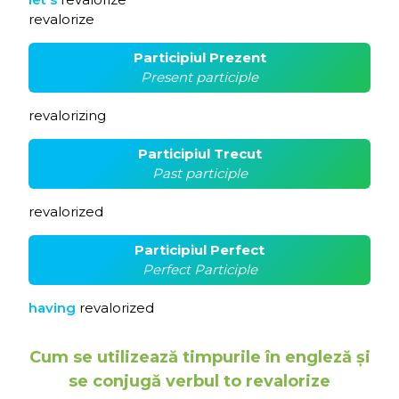
revalorize
Participiul Prezent
Present participle
revalorizing
Participiul Trecut
Past participle
revalorized
Participiul Perfect
Perfect Participle
having
revalorized
Cum se utilizează timpurile în engleză și
se conjugă verbul to revalorize