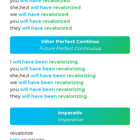
you
will
have
revalorized
she,he,it
will
have
revalorized
we
will
have
revalorized
you
will
have
revalorized
they
will
have
revalorized
Viitor Perfect Continuu
Future Perfect Continuous
I
will
have
been
revalorizing
you
will
have
been
revalorizing
she,he,it
will
have
been
revalorizing
we
will
have
been
revalorizing
you
will
have
been
revalorizing
they
will
have
been
revalorizing
Imperativ
Imperative
revalorize
let's
revalorize