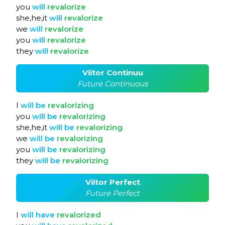
you
will
revalorize
she,he,it
will
revalorize
we
will
revalorize
you
will
revalorize
they
will
revalorize
Viitor Continuu
Future Continuous
I
will
be
revalorizing
you
will
be
revalorizing
she,he,it
will
be
revalorizing
we
will
be
revalorizing
you
will
be
revalorizing
they
will
be
revalorizing
Viitor Perfect
Future Perfect
I
will
have
revalorized