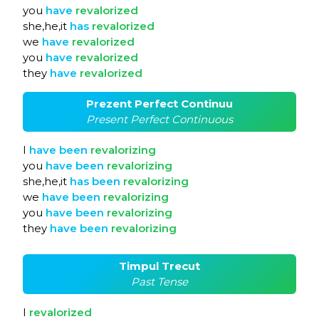
you
have
revalorized
she,he,it
has
revalorized
we
have
revalorized
you
have
revalorized
they
have
revalorized
Prezent Perfect Continuu
Present Perfect Continuous
I
have
been
revalorizing
you
have
been
revalorizing
she,he,it
has
been
revalorizing
we
have
been
revalorizing
you
have
been
revalorizing
they
have
been
revalorizing
Timpul Trecut
Past Tense
I
revalorized