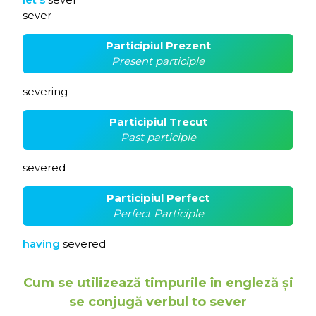
sever
Participiul Prezent
Present participle
severing
Participiul Trecut
Past participle
severed
Participiul Perfect
Perfect Participle
having
severed
Cum se utilizează timpurile în engleză și
se conjugă verbul to sever