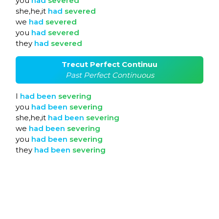
you
had
severed
she,he,it
had
severed
we
had
severed
you
had
severed
they
had
severed
Trecut Perfect Continuu
Past Perfect Continuous
I
had
been
severing
you
had
been
severing
she,he,it
had
been
severing
we
had
been
severing
you
had
been
severing
they
had
been
severing