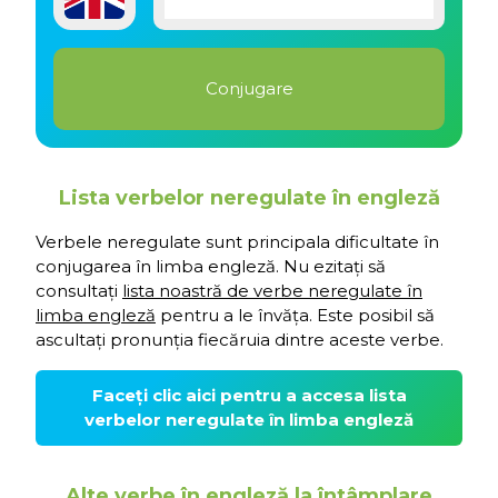
Lista verbelor neregulate în engleză
Verbele neregulate sunt principala dificultate în
conjugarea în limba engleză. Nu ezitați să
consultați
lista noastră de verbe neregulate în
limba engleză
pentru a le învăța. Este posibil să
ascultați pronunția fiecăruia dintre aceste verbe.
Faceți clic aici pentru a accesa lista
verbelor neregulate în limba engleză
Alte verbe în engleză la întâmplare