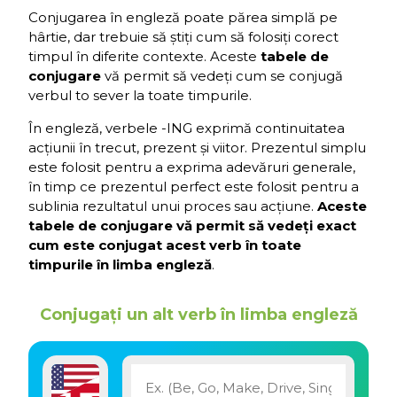
Conjugarea în engleză poate părea simplă pe
hârtie, dar trebuie să știți cum să folosiți corect
timpul în diferite contexte. Aceste
tabele de
conjugare
vă permit să vedeți cum se conjugă
verbul to sever la toate timpurile.
În engleză, verbele -ING exprimă continuitatea
acțiunii în trecut, prezent și viitor. Prezentul simplu
este folosit pentru a exprima adevăruri generale,
în timp ce prezentul perfect este folosit pentru a
sublinia rezultatul unui proces sau acțiune.
Aceste
tabele de conjugare vă permit să vedeți exact
cum este conjugat acest verb în toate
timpurile în limba engleză
.
Conjugați un alt verb în limba engleză