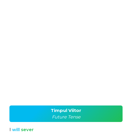
Timpul Viitor
Future Tense
I
will
sever