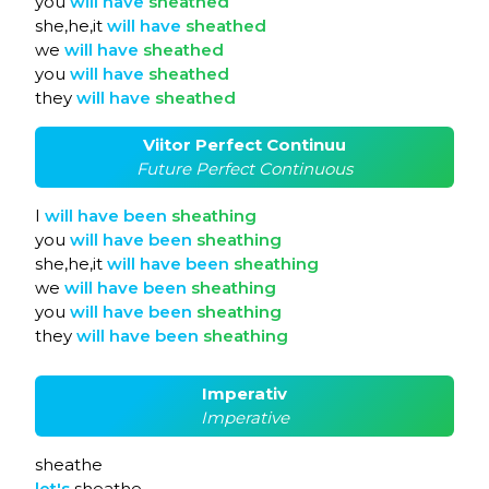
you
will
have
sheathed
she,he,it
will
have
sheathed
we
will
have
sheathed
you
will
have
sheathed
they
will
have
sheathed
Viitor Perfect Continuu
Future Perfect Continuous
I
will
have
been
sheathing
you
will
have
been
sheathing
she,he,it
will
have
been
sheathing
we
will
have
been
sheathing
you
will
have
been
sheathing
they
will
have
been
sheathing
Imperativ
Imperative
sheathe
let's
sheathe