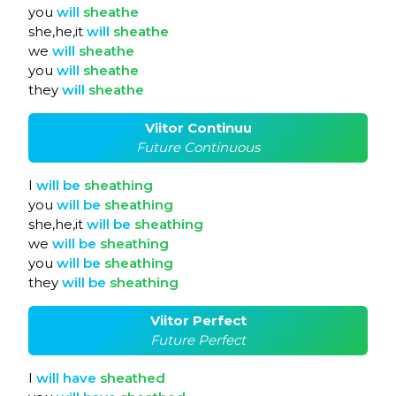
you
will
sheathe
she,he,it
will
sheathe
we
will
sheathe
you
will
sheathe
they
will
sheathe
Viitor Continuu
Future Continuous
I
will
be
sheathing
you
will
be
sheathing
she,he,it
will
be
sheathing
we
will
be
sheathing
you
will
be
sheathing
they
will
be
sheathing
Viitor Perfect
Future Perfect
I
will
have
sheathed