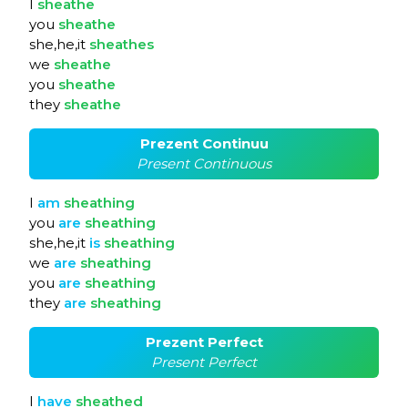
I
sheathe
you
sheathe
she,he,it
sheathes
we
sheathe
you
sheathe
they
sheathe
Prezent Continuu
Present Continuous
I
am
sheathing
you
are
sheathing
she,he,it
is
sheathing
we
are
sheathing
you
are
sheathing
they
are
sheathing
Prezent Perfect
Present Perfect
I
have
sheathed