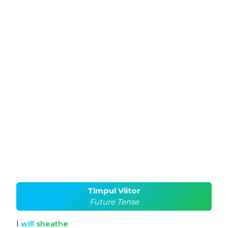
Timpul Viitor
Future Tense
I
will
sheathe