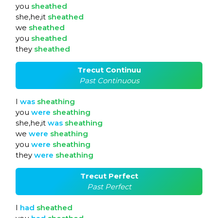
you
sheathed
she,he,it
sheathed
we
sheathed
you
sheathed
they
sheathed
Trecut Continuu
Past Continuous
I
was
sheathing
you
were
sheathing
she,he,it
was
sheathing
we
were
sheathing
you
were
sheathing
they
were
sheathing
Trecut Perfect
Past Perfect
I
had
sheathed