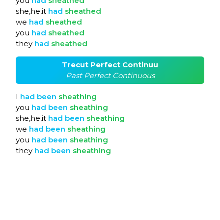
you
had
sheathed
she,he,it
had
sheathed
we
had
sheathed
you
had
sheathed
they
had
sheathed
Trecut Perfect Continuu
Past Perfect Continuous
I
had
been
sheathing
you
had
been
sheathing
she,he,it
had
been
sheathing
we
had
been
sheathing
you
had
been
sheathing
they
had
been
sheathing