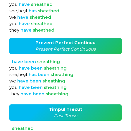
you
have
sheathed
she,he,it
has
sheathed
we
have
sheathed
you
have
sheathed
they
have
sheathed
Prezent Perfect Continuu
Present Perfect Continuous
I
have
been
sheathing
you
have
been
sheathing
she,he,it
has
been
sheathing
we
have
been
sheathing
you
have
been
sheathing
they
have
been
sheathing
Timpul Trecut
Past Tense
I
sheathed