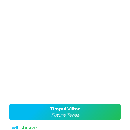
Timpul Viitor
Future Tense
I
will
sheave