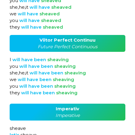
you
will
have
sheaved
she,he,it
will
have
sheaved
we
will
have
sheaved
you
will
have
sheaved
they
will
have
sheaved
Viitor Perfect Continuu
Future Perfect Continuous
I
will
have
been
sheaving
you
will
have
been
sheaving
she,he,it
will
have
been
sheaving
we
will
have
been
sheaving
you
will
have
been
sheaving
they
will
have
been
sheaving
Imperativ
Imperative
sheave
let's
sheave