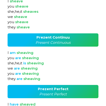
I
sheave
you
sheave
she,he,it
sheaves
we
sheave
you
sheave
they
sheave
Prezent Continuu
Present Continuous
I
am
sheaving
you
are
sheaving
she,he,it
is
sheaving
we
are
sheaving
you
are
sheaving
they
are
sheaving
Prezent Perfect
Present Perfect
I
have
sheaved