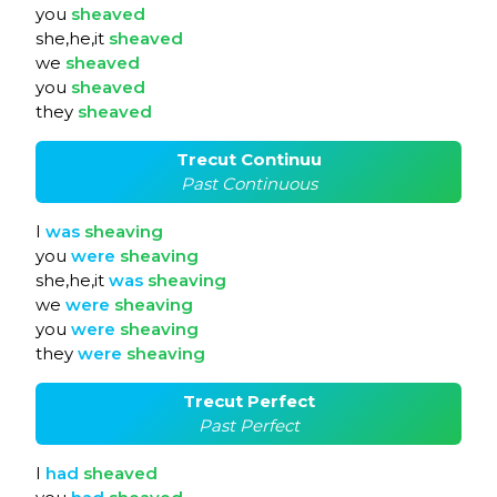
you
sheaved
she,he,it
sheaved
we
sheaved
you
sheaved
they
sheaved
Trecut Continuu
Past Continuous
I
was
sheaving
you
were
sheaving
she,he,it
was
sheaving
we
were
sheaving
you
were
sheaving
they
were
sheaving
Trecut Perfect
Past Perfect
I
had
sheaved