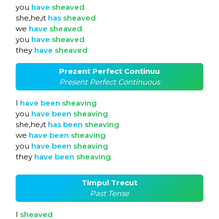
you
have
sheaved
she,he,it
has
sheaved
we
have
sheaved
you
have
sheaved
they
have
sheaved
Prezent Perfect Continuu
Present Perfect Continuous
I
have
been
sheaving
you
have
been
sheaving
she,he,it
has
been
sheaving
we
have
been
sheaving
you
have
been
sheaving
they
have
been
sheaving
Timpul Trecut
Past Tense
I
sheaved