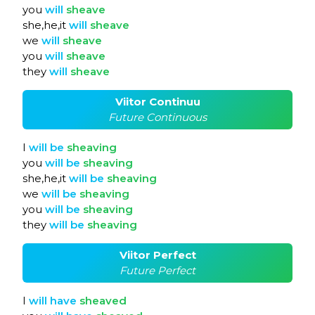
you
will
sheave
she,he,it
will
sheave
we
will
sheave
you
will
sheave
they
will
sheave
Viitor Continuu
Future Continuous
I
will
be
sheaving
you
will
be
sheaving
she,he,it
will
be
sheaving
we
will
be
sheaving
you
will
be
sheaving
they
will
be
sheaving
Viitor Perfect
Future Perfect
I
will
have
sheaved