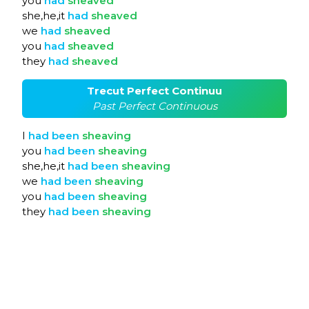
you
had
sheaved
she,he,it
had
sheaved
we
had
sheaved
you
had
sheaved
they
had
sheaved
Trecut Perfect Continuu
Past Perfect Continuous
I
had
been
sheaving
you
had
been
sheaving
she,he,it
had
been
sheaving
we
had
been
sheaving
you
had
been
sheaving
they
had
been
sheaving