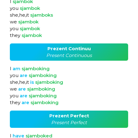
I
sjambok
you
sjambok
she,he,it
sjamboks
we
sjambok
you
sjambok
they
sjambok
Prezent Continuu
Present Continuous
I
am
sjamboking
you
are
sjamboking
she,he,it
is
sjamboking
we
are
sjamboking
you
are
sjamboking
they
are
sjamboking
Prezent Perfect
Present Perfect
I
have
sjamboked