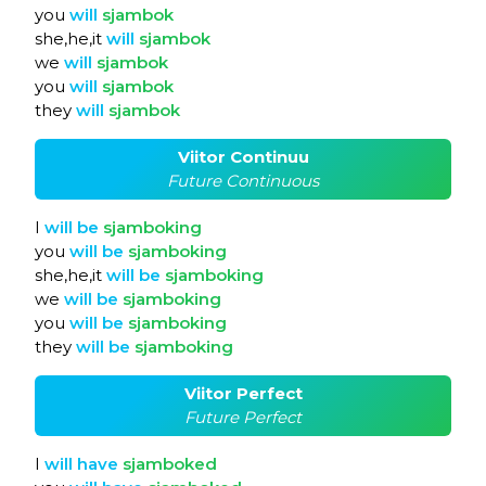
you
will
sjambok
she,he,it
will
sjambok
we
will
sjambok
you
will
sjambok
they
will
sjambok
Viitor Continuu
Future Continuous
I
will
be
sjamboking
you
will
be
sjamboking
she,he,it
will
be
sjamboking
we
will
be
sjamboking
you
will
be
sjamboking
they
will
be
sjamboking
Viitor Perfect
Future Perfect
I
will
have
sjamboked