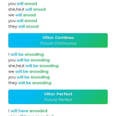
you
will
snood
she,he,it
will
snood
we
will
snood
you
will
snood
they
will
snood
Viitor Continuu
Future Continuous
I
will
be
snooding
you
will
be
snooding
she,he,it
will
be
snooding
we
will
be
snooding
you
will
be
snooding
they
will
be
snooding
Viitor Perfect
Future Perfect
I
will
have
snooded