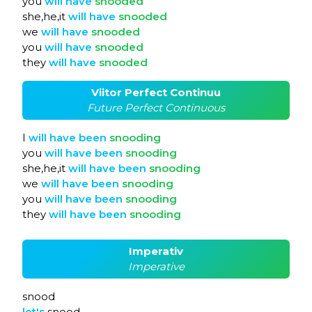
you
will
have
snooded
she,he,it
will
have
snooded
we
will
have
snooded
you
will
have
snooded
they
will
have
snooded
Viitor Perfect Continuu
Future Perfect Continuous
I
will
have
been
snooding
you
will
have
been
snooding
she,he,it
will
have
been
snooding
we
will
have
been
snooding
you
will
have
been
snooding
they
will
have
been
snooding
Imperativ
Imperative
snood
let's
snood