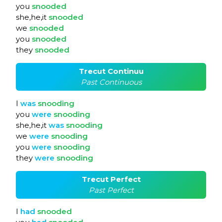
you
snooded
she,he,it
snooded
we
snooded
you
snooded
they
snooded
Trecut Continuu
Past Continuous
I
was
snooding
you
were
snooding
she,he,it
was
snooding
we
were
snooding
you
were
snooding
they
were
snooding
Trecut Perfect
Past Perfect
I
had
snooded