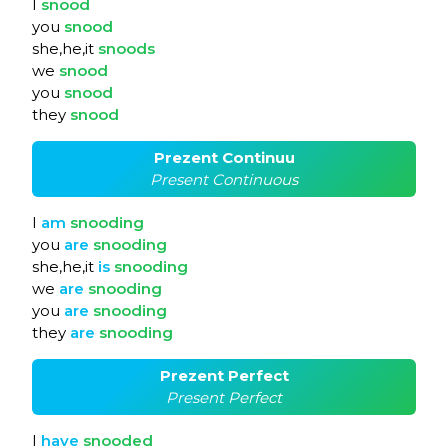
I
snood
you
snood
she,he,it
snoods
we
snood
you
snood
they
snood
Prezent Continuu
Present Continuous
I
am
snooding
you
are
snooding
she,he,it
is
snooding
we
are
snooding
you
are
snooding
they
are
snooding
Prezent Perfect
Present Perfect
I
have
snooded