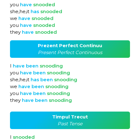
you
have
snooded
she,he,it
has
snooded
we
have
snooded
you
have
snooded
they
have
snooded
Prezent Perfect Continuu
Present Perfect Continuous
I
have
been
snooding
you
have
been
snooding
she,he,it
has
been
snooding
we
have
been
snooding
you
have
been
snooding
they
have
been
snooding
Timpul Trecut
Past Tense
I
snooded