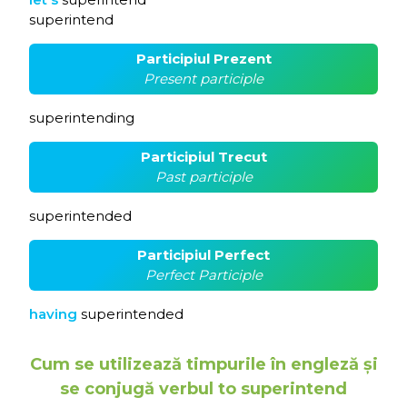
superintend
Participiul Prezent
Present participle
superintending
Participiul Trecut
Past participle
superintended
Participiul Perfect
Perfect Participle
having
superintended
Cum se utilizează timpurile în engleză și
se conjugă verbul to superintend