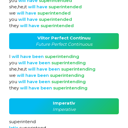
you
will
have
superintended
she,he,it
will
have
superintended
we
will
have
superintended
you
will
have
superintended
they
will
have
superintended
Viitor Perfect Continuu
Future Perfect Continuous
I
will
have
been
superintending
you
will
have
been
superintending
she,he,it
will
have
been
superintending
we
will
have
been
superintending
you
will
have
been
superintending
they
will
have
been
superintending
Imperativ
Imperative
superintend
let's
superintend