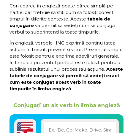
Conjugarea în engleză poate părea simplă pe
hârtie, dar trebuie să știți cum să folosiți corect
timpul în diferite contexte. Aceste
tabele de
conjugare
vă permit să vedeți cum se conjugă
verbul to superintend la toate timpurile.
În engleză, verbele -ING exprimă continuitatea
acțiunii în trecut, prezent și viitor. Prezentul simplu
este folosit pentru a exprima adevăruri generale,
în timp ce prezentul perfect este folosit pentru a
sublinia rezultatul unui proces sau acțiune.
Aceste
tabele de conjugare vă permit să vedeți exact
cum este conjugat acest verb în toate
timpurile în limba engleză
.
Conjugați un alt verb în limba engleză