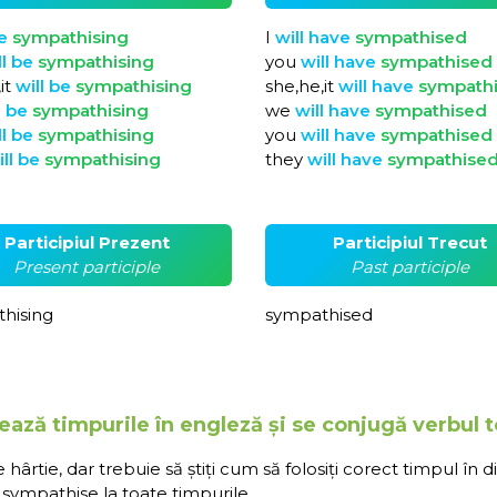
e
sympathising
I
will
have
sympathised
ll
be
sympathising
you
will
have
sympathised
it
will
be
sympathising
she,he,it
will
have
sympath
l
be
sympathising
we
will
have
sympathised
ll
be
sympathising
you
will
have
sympathised
ill
be
sympathising
they
will
have
sympathise
Participiul Prezent
Participiul Trecut
Present participle
Past participle
hising
sympathised
ează timpurile în engleză și se conjugă verbul
rtie, dar trebuie să știți cum să folosiți corect timpul în d
sympathise la toate timpurile.