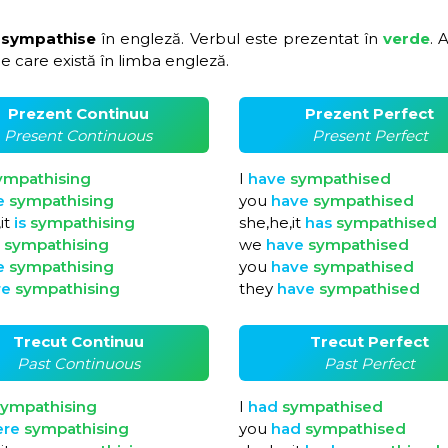
 sympathise
în engleză. Verbul este prezentat în
verde
. 
e care există în limba engleză.
Prezent Continuu
Prezent Perfect
Present Continuous
Present Perfect
ympathising
I
have
sympathised
e
sympathising
you
have
sympathised
it
is
sympathising
she,he,it
has
sympathised
e
sympathising
we
have
sympathised
e
sympathising
you
have
sympathised
re
sympathising
they
have
sympathised
Trecut Continuu
Trecut Perfect
Past Continuous
Past Perfect
sympathising
I
had
sympathised
ere
sympathising
you
had
sympathised