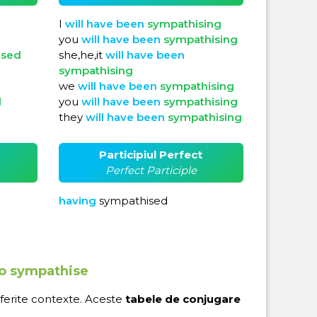
I
will
have
been
sympathising
you
will
have
been
sympathising
ised
she,he,it
will
have
been
sympathising
we
will
have
been
sympathising
d
you
will
have
been
sympathising
they
will
have
been
sympathising
Participiul Perfect
Perfect Participle
having
sympathised
 to sympathise
iferite contexte. Aceste
tabele de conjugare