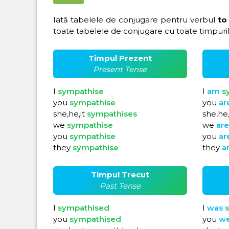
Iată tabelele de conjugare pentru verbul
to
toate tabelele de conjugare cu toate timpuril
Timpul Prezent
Present Tense
I
sympathise
I
am
s
you
sympathise
you
ar
she,he,it
sympathises
she,he,
we
sympathise
we
ar
you
sympathise
you
ar
they
sympathise
they
a
Timpul Trecut
Past Tense
I
sympathised
I
was
you
sympathised
you
w