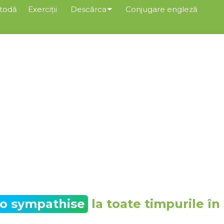
todă
Exerciții
Descărca
Conjugare engleză
to sympathise
la toate timpurile în