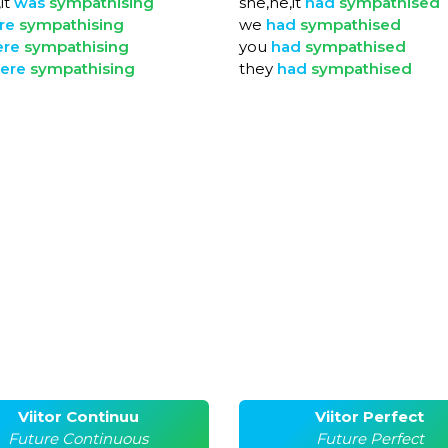
it
was
sympathising
she,he,it
had
sympathised
re
sympathising
we
had
sympathised
ere
sympathising
you
had
sympathised
ere
sympathising
they
had
sympathised
Viitor Continuu
Viitor Perfect
Future Continuous
Future Perfect