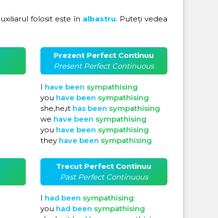
Auxiliarul folosit este în
albastru
. Puteți vedea
Prezent Perfect Continuu
Present Perfect Continuous
I
have
been
sympathising
you
have
been
sympathising
she,he,it
has
been
sympathising
we
have
been
sympathising
you
have
been
sympathising
they
have
been
sympathising
Trecut Perfect Continuu
Past Perfect Continuous
I
had
been
sympathising
you
had
been
sympathising