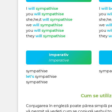
I
will
sympathise
I
will
b
you
will
sympathise
you
wi
she,he,it
will
sympathise
she,he,
we
will
sympathise
we
wil
you
will
sympathise
you
wi
they
will
sympathise
they
w
Imperativ
Imperative
sympathise
sympat
let's
sympathise
sympathise
Cum se utiliz
Conjugarea în engleză poate părea simplă pe hâ
vă permit să vedeți cum se conjugă verbul to 