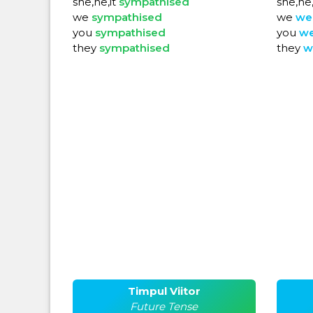
she,he,it
sympathised
she,he,
we
sympathised
we
we
you
sympathised
you
w
they
sympathised
they
w
Timpul Viitor
Future Tense