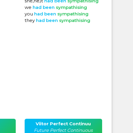
she,he,it
had
been
sympathising
we
had
been
sympathising
you
had
been
sympathising
they
had
been
sympathising
Viitor Perfect Continuu
Future Perfect Continuous