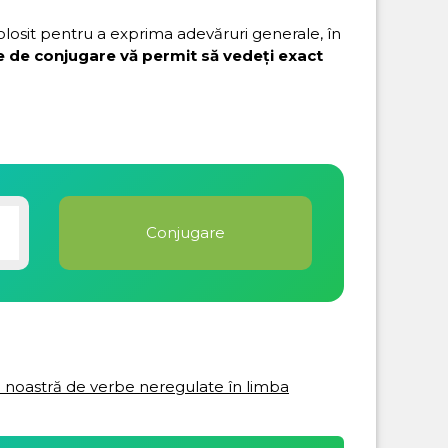
folosit pentru a exprima adevăruri generale, în
e de conjugare vă permit să vedeți exact
ta noastră de verbe neregulate în limba