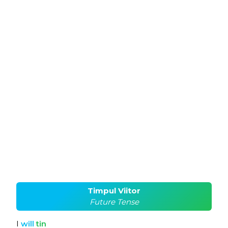
Timpul Viitor
Future Tense
I
will
tin