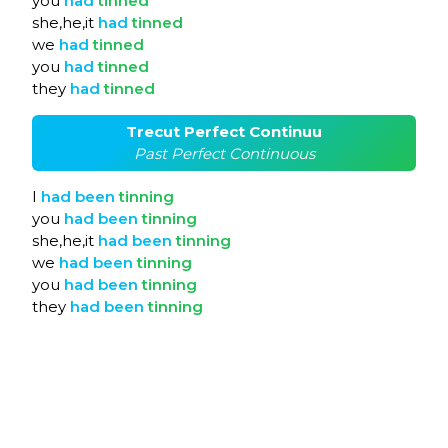
you
had
tinned
she,he,it
had
tinned
we
had
tinned
you
had
tinned
they
had
tinned
Trecut Perfect Continuu
Past Perfect Continuous
I
had
been
tinning
you
had
been
tinning
she,he,it
had
been
tinning
we
had
been
tinning
you
had
been
tinning
they
had
been
tinning