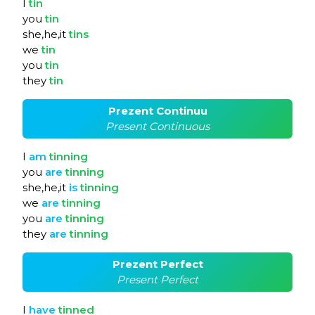
I
tin
you
tin
she,he,it
tins
we
tin
you
tin
they
tin
Prezent Continuu
Present Continuous
I
am
tinning
you
are
tinning
she,he,it
is
tinning
we
are
tinning
you
are
tinning
they
are
tinning
Prezent Perfect
Present Perfect
I
have
tinned