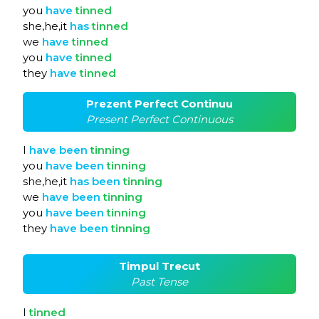
you
have
tinned
she,he,it
has
tinned
we
have
tinned
you
have
tinned
they
have
tinned
Prezent Perfect Continuu
Present Perfect Continuous
I
have
been
tinning
you
have
been
tinning
she,he,it
has
been
tinning
we
have
been
tinning
you
have
been
tinning
they
have
been
tinning
Timpul Trecut
Past Tense
I
tinned