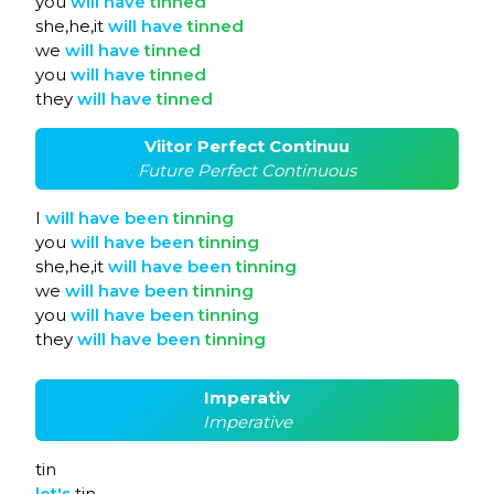
you
will
have
tinned
she,he,it
will
have
tinned
we
will
have
tinned
you
will
have
tinned
they
will
have
tinned
Viitor Perfect Continuu
Future Perfect Continuous
I
will
have
been
tinning
you
will
have
been
tinning
she,he,it
will
have
been
tinning
we
will
have
been
tinning
you
will
have
been
tinning
they
will
have
been
tinning
Imperativ
Imperative
tin
let's
tin