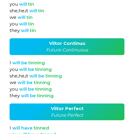
you
will
tin
she,he,it
will
tin
we
will
tin
you
will
tin
they
will
tin
Viitor Continuu
Future Continuous
I
will
be
tinning
you
will
be
tinning
she,he,it
will
be
tinning
we
will
be
tinning
you
will
be
tinning
they
will
be
tinning
Viitor Perfect
Future Perfect
I
will
have
tinned