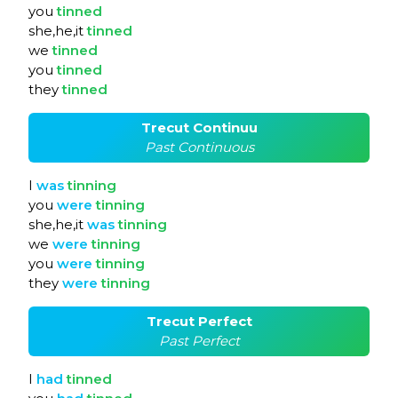
you
tinned
she,he,it
tinned
we
tinned
you
tinned
they
tinned
Trecut Continuu
Past Continuous
I
was
tinning
you
were
tinning
she,he,it
was
tinning
we
were
tinning
you
were
tinning
they
were
tinning
Trecut Perfect
Past Perfect
I
had
tinned