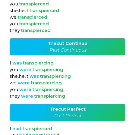
you
transpierced
she,he,it
transpierced
we
transpierced
you
transpierced
they
transpierced
Trecut Continuu
Past Continuous
I
was
transpiercing
you
were
transpiercing
she,he,it
was
transpiercing
we
were
transpiercing
you
were
transpiercing
they
were
transpiercing
Trecut Perfect
Past Perfect
I
had
transpierced