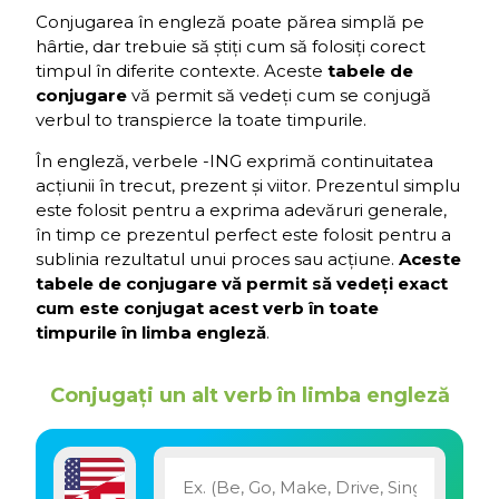
Conjugarea în engleză poate părea simplă pe
hârtie, dar trebuie să știți cum să folosiți corect
timpul în diferite contexte. Aceste
tabele de
conjugare
vă permit să vedeți cum se conjugă
verbul to transpierce la toate timpurile.
În engleză, verbele -ING exprimă continuitatea
acțiunii în trecut, prezent și viitor. Prezentul simplu
este folosit pentru a exprima adevăruri generale,
în timp ce prezentul perfect este folosit pentru a
sublinia rezultatul unui proces sau acțiune.
Aceste
tabele de conjugare vă permit să vedeți exact
cum este conjugat acest verb în toate
timpurile în limba engleză
.
Conjugați un alt verb în limba engleză