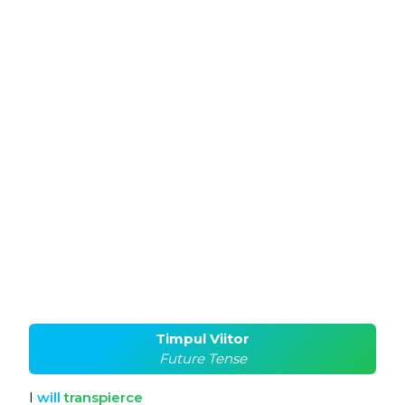
Timpul Viitor
Future Tense
I
will
transpierce