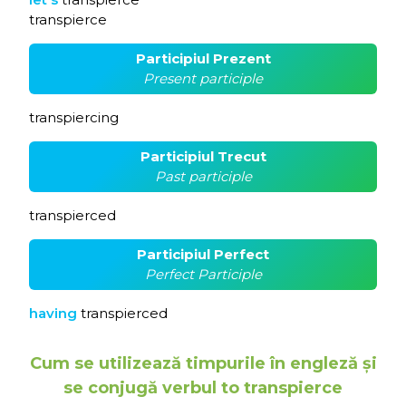
transpierce
Participiul Prezent
Present participle
transpiercing
Participiul Trecut
Past participle
transpierced
Participiul Perfect
Perfect Participle
having
transpierced
Cum se utilizează timpurile în engleză și
se conjugă verbul to transpierce