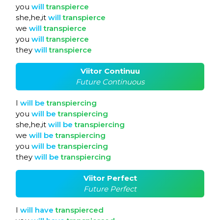
you
will
transpierce
she,he,it
will
transpierce
we
will
transpierce
you
will
transpierce
they
will
transpierce
Viitor Continuu
Future Continuous
I
will
be
transpiercing
you
will
be
transpiercing
she,he,it
will
be
transpiercing
we
will
be
transpiercing
you
will
be
transpiercing
they
will
be
transpiercing
Viitor Perfect
Future Perfect
I
will
have
transpierced